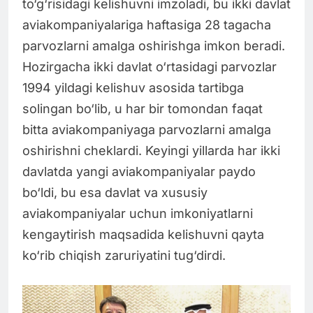
to‘g‘risidagi kelishuvni imzoladi, bu ikki davlat
aviakompaniyalariga haftasiga 28 tagacha
parvozlarni amalga oshirishga imkon beradi.
Hozirgacha ikki davlat o‘rtasidagi parvozlar
1994 yildagi kelishuv asosida tartibga
solingan bo‘lib, u har bir tomondan faqat
bitta aviakompaniyaga parvozlarni amalga
oshirishni cheklardi. Keyingi yillarda har ikki
davlatda yangi aviakompaniyalar paydo
bo‘ldi, bu esa davlat va xususiy
aviakompaniyalar uchun imkoniyatlarni
kengaytirish maqsadida kelishuvni qayta
ko‘rib chiqish zaruriyatini tug‘dirdi.