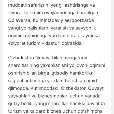
muddatli safarlarini yengillashtirishga va
ziyorat turizmini rivojlantirishga qaratilgan.
Qolaversa, bu mintaqaviy aeroportlarda
yangi yo‘nalishlarni yaratish va sayyohlik
oqimini oshirishga yordam beradi, ayniqsa
«ziyorat turizmi» dasturi doirasida.
O‘zbekiston Quvayt bilan aviaqatnov
sharoitlarining yaxshilanishi yo‘lovchi oqimini
oshirish bilan birga iqtisodiy hamkorlikni
rag‘batlantirishga yordam berishiga umid
qilmoqda. Kutilmoqdaki, O‘zbekiston Quvayt
sayyohlari va biznesmenlari uchun yanada
qulay bo‘lib, yangi sharoitlar har ikki davlatda
turizm va xalqaro biznes uchun qo‘shimcha