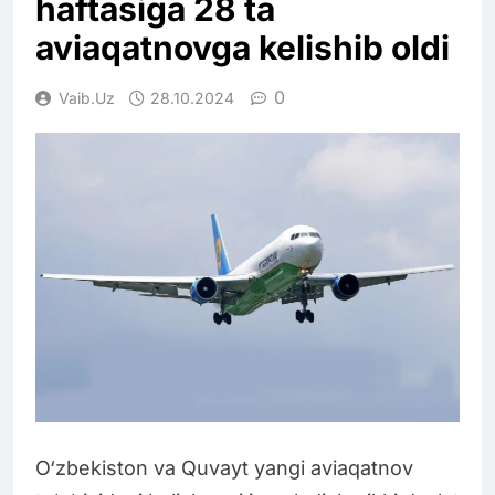
haftasiga 28 ta
aviaqatnovga kelishib oldi
0
Vaib.uz
28.10.2024
O‘zbekiston va Quvayt yangi aviaqatnov