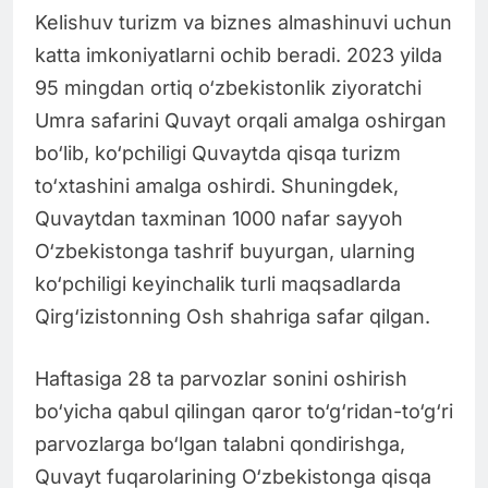
Kelishuv turizm va biznes almashinuvi uchun
katta imkoniyatlarni ochib beradi. 2023 yilda
95 mingdan ortiq o‘zbekistonlik ziyoratchi
Umra safarini Quvayt orqali amalga oshirgan
bo‘lib, ko‘pchiligi Quvaytda qisqa turizm
to‘xtashini amalga oshirdi. Shuningdek,
Quvaytdan taxminan 1000 nafar sayyoh
O‘zbekistonga tashrif buyurgan, ularning
ko‘pchiligi keyinchalik turli maqsadlarda
Qirg‘izistonning Osh shahriga safar qilgan.
Haftasiga 28 ta parvozlar sonini oshirish
bo‘yicha qabul qilingan qaror to‘g‘ridan-to‘g‘ri
parvozlarga bo‘lgan talabni qondirishga,
Quvayt fuqarolarining O‘zbekistonga qisqa