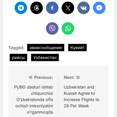
Tagged:
авиасообщение
Кувейт
рейсы
Узбекистан
Навигация
Previous:
Next:
по
PUBG dasturi ishlab
Uzbekistan and
chiquvchisi
Kuwait Agree to
записям
O‘zbekistonda ofis
Increase Flights to
ochish imkoniyatini
28 Per Week
o‘rganmoqda