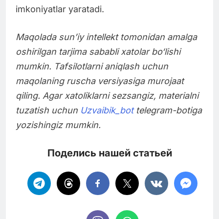
imkoniyatlar yaratadi.
Maqolada sun’iy intellekt tomonidan amalga
oshirilgan tarjima sababli xatolar bo‘lishi
mumkin. Tafsilotlarni aniqlash uchun
maqolaning ruscha versiyasiga murojaat
qiling. Agar xatoliklarni sezsangiz, materialni
tuzatish uchun
Uzvaibik_bot
telegram-botiga
yozishingiz mumkin.
Поделись нашей статьей