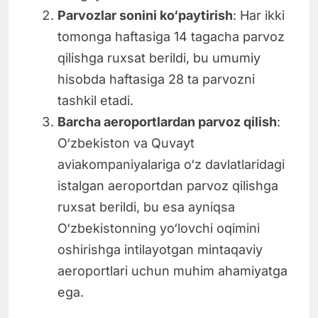
Parvozlar sonini ko‘paytirish
: Har ikki
tomonga haftasiga 14 tagacha parvoz
qilishga ruxsat berildi, bu umumiy
hisobda haftasiga 28 ta parvozni
tashkil etadi.
Barcha aeroportlardan parvoz qilish
:
O‘zbekiston va Quvayt
aviakompaniyalariga o‘z davlatlaridagi
istalgan aeroportdan parvoz qilishga
ruxsat berildi, bu esa ayniqsa
O‘zbekistonning yo‘lovchi oqimini
oshirishga intilayotgan mintaqaviy
aeroportlari uchun muhim ahamiyatga
ega.