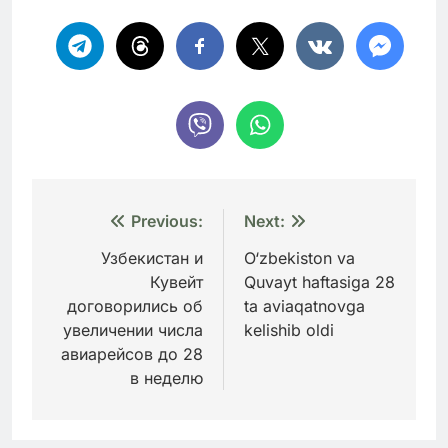
Навигация
Previous:
Next:
по
Узбекистан и
O‘zbekiston va
Кувейт
Quvayt haftasiga 28
записям
договорились об
ta aviaqatnovga
увеличении числа
kelishib oldi
авиарейсов до 28
в неделю