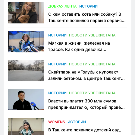
ДОБРАЯ ЛЕНТА
ИСТОРИИ
С кем оставить кота или собаку? В
Ташкенте появился первый сервис
зоонянь
ИСТОРИИ
НОВОСТИ УЗБЕКИСТАНА
Мягкая в жизни, железная на
трассе. Как одна девочка
переписывает автоспорт в
Узбекистане
ИСТОРИИ
НОВОСТИ УЗБЕКИСТАНА
Скейтпарк на «Голубых куполах»
залили бетоном: в центре Ташкента
исчезло ещё одно общественное
пространство
ИСТОРИИ
НОВОСТИ УЗБЕКИСТАНА
Власти выплатят 300 млн сумов
предпринимателю, который провёл
пять лет в тюрьме по незаконному
приговору
WOMENS
ИСТОРИИ
В Ташкенте появился детский сад,