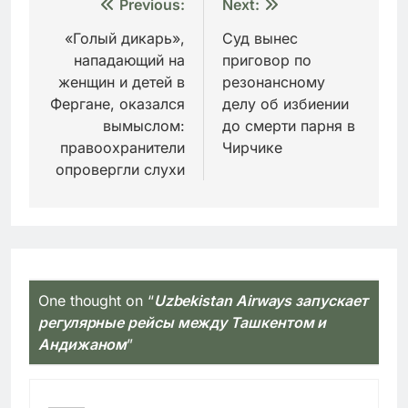
Навигация
Previous:
Next:
по
«Голый дикарь»,
Суд вынес
нападающий на
приговор по
записям
женщин и детей в
резонансному
Фергане, оказался
делу об избиении
вымыслом:
до смерти парня в
правоохранители
Чирчике
опровергли слухи
One thought on “
Uzbekistan Airways запускает
регулярные рейсы между Ташкентом и
Андижаном
”