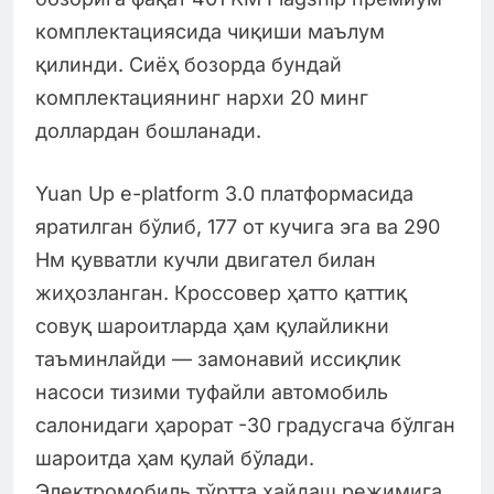
комплектациясида чиқиши маълум
қилинди. Сиёҳ бозорда бундай
комплектациянинг нархи 20 минг
доллардан бошланади.
Yuan Up e-platform 3.0 платформасида
яратилган бўлиб, 177 от кучига эга ва 290
Нм қувватли кучли двигател билан
жиҳозланган. Кроссовер ҳатто қаттиқ
совуқ шароитларда ҳам қулайликни
таъминлайди — замонавий иссиқлик
насоси тизими туфайли автомобиль
салонидаги ҳарорат -30 градусгача бўлган
шароитда ҳам қулай бўлади.
Электромобиль тўртта ҳайдаш режимига