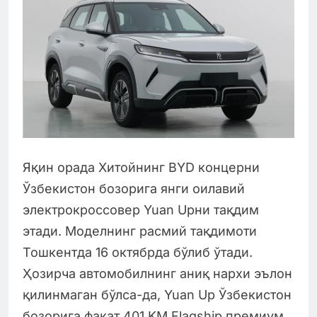
Яқин орада Хитойнинг BYD концерни
Ўзбекистон бозорига янги оилавий
электрокроссовер Yuan Upни тақдим
этади. Моделнинг расмий тақдимоти
Тошкентда 16 октябрда бўлиб ўтади.
Ҳозирча автомобилнинг аниқ нархи эълон
қилинмаган бўлса-да, Yuan Up Ўзбекистон
бозорига фақат 401 KM Flagship премиум