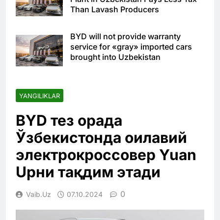
Than Lavash Producers
BYD will not provide warranty
service for «gray» imported cars
brought into Uzbekistan
YANGILIKLAR
BYD тез орада
Ўзбекистонда оилавий
электрокроссовер Yuan
Upни тақдим этади
0
Vaib.uz
07.10.2024