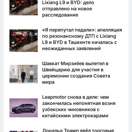
Lixiang L9 и BYD: дело
отправлено на новое
расследование
«Я перепутал педали»: апелляция
по резонансному ДТП с Lixiang
L9 и BYD в Ташкенте началась с
неожиданных заявлений
Шавкат Мирзиёев вылетел в
Швейцарию для участия в
церемонии создания Совета
мира
Leapmotor снова в деле: чем
закончилась непонятная возня
узбекских чиновников с
китайскими электрокарами
Дональд Трамп ввёл торговые