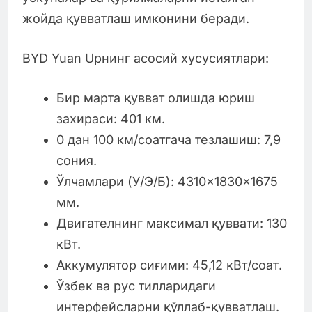
жойда қувватлаш имконини беради.
BYD Yuan Upнинг асосий хусусиятлари:
Бир марта қувват олишда юриш
захираси: 401 км.
0 дан 100 км/соатгача тезлашиш: 7,9
сония.
Ўлчамлари (У/Э/Б): 4310×1830×1675
мм.
Двигателнинг максимал қуввати: 130
кВт.
Аккумулятор сиғими: 45,12 кВт/соат.
Ўзбек ва рус тилларидаги
интерфейсларни қўллаб-қувватлаш.