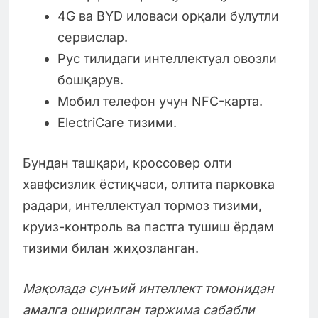
4G ва BYD иловаси орқали булутли
сервислар.
Рус тилидаги интеллектуал овозли
бошқарув.
Мобил телефон учун NFC-карта.
ElectriCare тизими.
Бундан ташқари, кроссовер олти
хавфсизлик ёстиқчаси, олтита парковка
радари, интеллектуал тормоз тизими,
круиз-контроль ва пастга тушиш ёрдам
тизими билан жиҳозланган.
Мақолада сунъий интеллект томонидан
амалга оширилган таржима сабабли