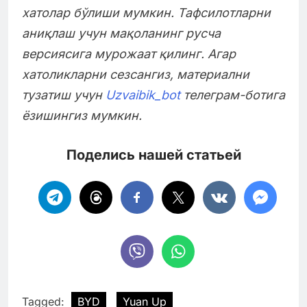
хатолар бўлиши мумкин. Тафсилотларни
аниқлаш учун мақоланинг русча
версиясига мурожаат қилинг. Агар
хатоликларни сезсангиз, материални
тузатиш учун
Uzvaibik_bot
телеграм-ботига
ёзишингиз мумкин.
Поделись нашей статьей
Tagged:
BYD
Yuan Up