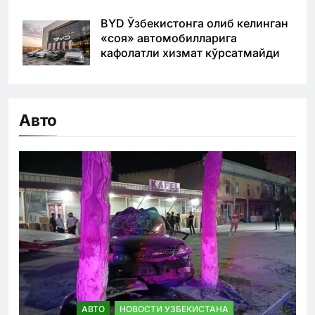
BYD Ўзбекистонга олиб келинган
«соя» автомобилларига
кафолатли хизмат кўрсатмайди
Авто
АВТО
НОВОСТИ УЗБЕКИСТАНА