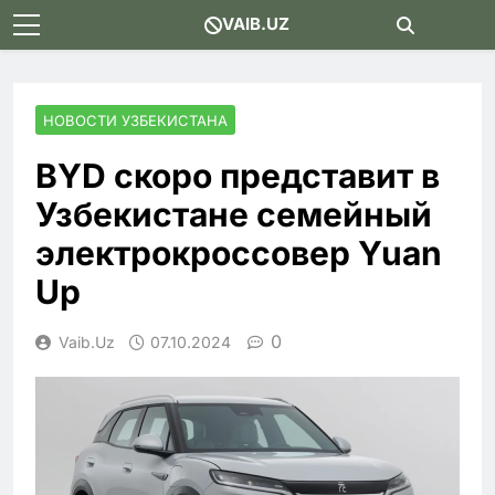
Skip
VAIB.UZ
to
content
НОВОСТИ УЗБЕКИСТАНА
BYD скоро представит в
Узбекистане семейный
электрокроссовер Yuan
Up
0
Vaib.uz
07.10.2024