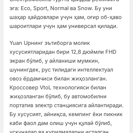
эга: Eco, Sport, Normal ва Snow. Бу уни
шаҳар ҳайдовлари учун ҳам, оғир об-ҳаво
шароитлари учун ҳам универсал қилади.
Yuan Upнинг эътиборга молик
хусусиятларидан бири 12,8 дюймли FHD
экран бўлиб, у айланиши мумкин,
шунингдек, рус тилидаги интеллектуал
овоз ёрдамчиси билан жиҳозланган.
Кроссовер VtoL технологияси билан
жиҳозланган бўлиб, бу автомобилни
портатив электр станциясига айлантиради.
Бу хусусият, айниқса, кемпинг ёки пикник
каби фаол дам олиш учун қулай бўлиб,
ускуналар ва қурилмаларни исталган