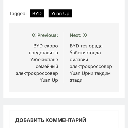
Tagged:
BYD
Yuan Up
Навигация
Previous:
Next:
по
BYD скоро
BYD тез орада
представит в
Ўзбекистонда
записям
Узбекистане
оилавий
семейный
электрокроссовер
электрокроссовер
Yuan Upни тақдим
Yuan Up
этади
ДОБАВИТЬ КОММЕНТАРИЙ