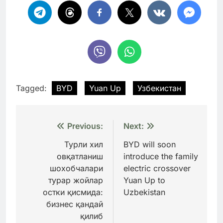
Tagged:
BYD
Yuan Up
Узбекистан
Навигация
Previous:
Next:
по
Турли хил
BYD will soon
овқатланиш
introduce the family
записям
шохобчалари
electric crossover
турар жойлар
Yuan Up to
остки қисмида:
Uzbekistan
бизнес қандай
қилиб