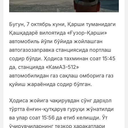
Бугун, 7 октябрь куни, Қарши туманидаги
Қашқадарё вилоятида «Ғузор-Қарши»
автомобиль йўли бўйида жойлашган
автогазозаправка станциясида портлаш
содир бўлди. Ҳодиса тахминан соат 15:45
да, станцияда «КамАЗ-512»
автомобилидан газ сақлаш омборига газ
қуйиш жараёнида содир бўлган.
Ҳодиса жойига чақирувдан сўнг дарҳол
тўртта ёнғин-қутқарув гуруҳи жўнатилди
ва улар соат 15:56 да етиб келишди. Ўт
ўчирувчиларнинг тезкор ҳаракатлари