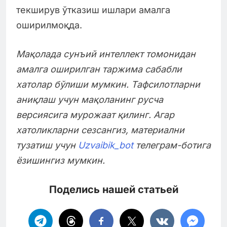
текширув ўтказиш ишлари амалга
оширилмоқда.
Мақолада сунъий интеллект томонидан
амалга оширилган таржима сабабли
хатолар бўлиши мумкин. Тафсилотларни
аниқлаш учун мақоланинг русча
версиясига мурожаат қилинг. Агар
хатоликларни сезсангиз, материални
тузатиш учун
Uzvaibik_bot
телеграм-ботига
ёзишингиз мумкин.
Поделись нашей статьей