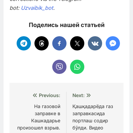
bot:
Uzvaibik_bot
.
Поделись нашей статьей
Навигация
Previous:
Next:
по
На газовой
Қашқадарёда газ
заправке в
заправкасида
записям
Кашкадарье
портлаш содир
произошел взрыв.
бўлди. Видео