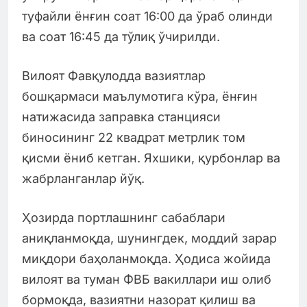
туфайли ёнғин соат 16:00 да ўраб олинди
ва соат 16:45 да тўлиқ ўчирилди.
Вилоят Фавқулодда вазиятлар
бошқармаси маълумотига кўра, ёнғин
натижасида заправка станцияси
биносининг 22 квадрат метрлик том
қисми ёниб кетган. Яхшики, қурбонлар ва
жабрланганлар йўқ.
Ҳозирда портлашнинг сабаблари
аниқланмоқда, шунингдек, моддий зарар
миқдори баҳоланмоқда. Ҳодиса жойида
вилоят ва туман ФВБ вакиллари иш олиб
бормоқда, вазиятни назорат қилиш ва