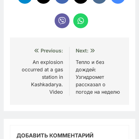
Навигация
Previous:
Next:
по
An explosion
Тепло и без
occurred at a gas
дождей:
записям
station in
Узгидромет
Kashkadarya.
рассказал о
Video
погоде на неделю
ДОБАВИТЬ КОММЕНТАРИЙ