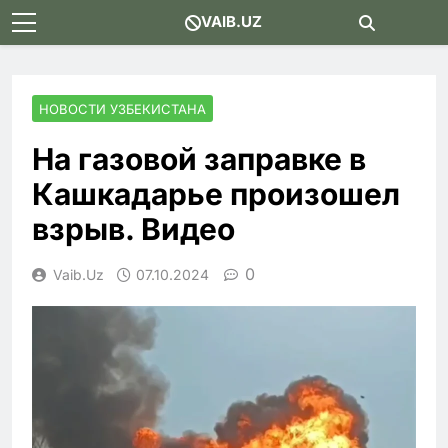
Skip
VAIB.UZ
to
content
НОВОСТИ УЗБЕКИСТАНА
На газовой заправке в
Кашкадарье произошел
взрыв. Видео
0
Vaib.uz
07.10.2024