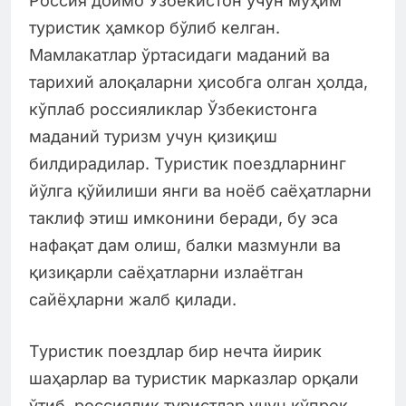
Россия доимо Ўзбекистон учун муҳим
туристик ҳамкор бўлиб келган.
Мамлакатлар ўртасидаги маданий ва
тарихий алоқаларни ҳисобга олган ҳолда,
кўплаб россияликлар Ўзбекистонга
маданий туризм учун қизиқиш
билдирадилар. Туристик поездларнинг
йўлга қўйилиши янги ва ноёб саёҳатларни
таклиф этиш имконини беради, бу эса
нафақат дам олиш, балки мазмунли ва
қизиқарли саёҳатларни излаётган
сайёҳларни жалб қилади.
Туристик поездлар бир нечта йирик
шаҳарлар ва туристик марказлар орқали
ўтиб, россиялик туристлар учун кўпроқ