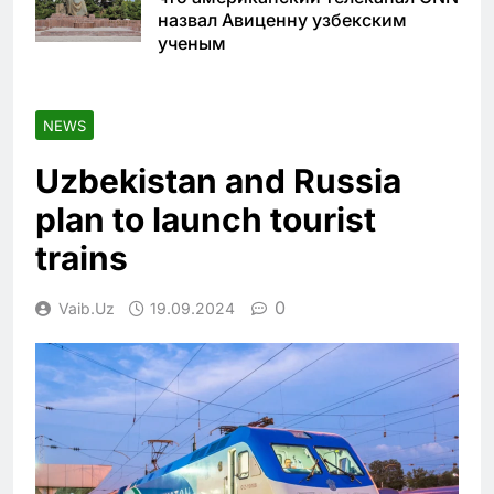
назвал Авиценну узбекским
ученым
NEWS
Uzbekistan and Russia
plan to launch tourist
trains
0
Vaib.uz
19.09.2024