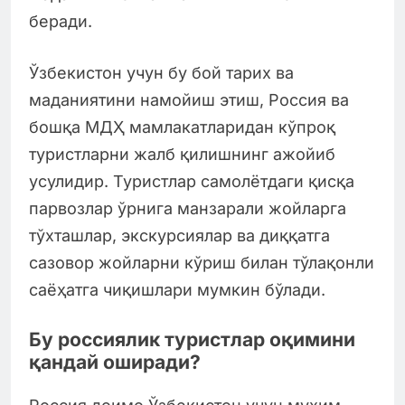
беради.
Ўзбекистон учун бу бой тарих ва
маданиятини намойиш этиш, Россия ва
бошқа МДҲ мамлакатларидан кўпроқ
туристларни жалб қилишнинг ажойиб
усулидир. Туристлар самолётдаги қисқа
парвозлар ўрнига манзарали жойларга
тўхташлар, экскурсиялар ва диққатга
сазовор жойларни кўриш билан тўлақонли
саёҳатга чиқишлари мумкин бўлади.
Бу россиялик туристлар оқимини
қандай оширади?