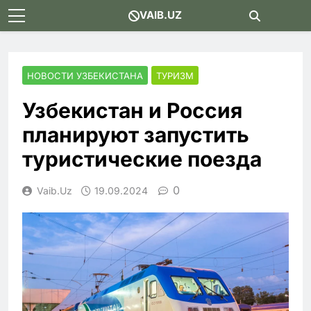
Skip
VAIB.UZ
to
content
НОВОСТИ УЗБЕКИСТАНА
ТУРИЗМ
Узбекистан и Россия
планируют запустить
туристические поезда
0
Vaib.uz
19.09.2024