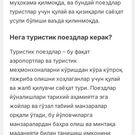
муҳокама қилмоқда, ва бундай поездлар
туристлар учун қулай ва қизиқарли саёҳат
усули бўлиши ваъда қилинмоқда.
Нега туристик поездлар керак?
Туристик поездлар – бу фақат
аэропортлар ва туристик
меҳмонхоналарни кўришдан кўра кўпроқ
тажриба олишни хоҳлаганлар учун қулай
ва жалб қилувчи саёҳат тури. Поездлар
йўналишлари тарихий аҳамиятга эга
жойлар ва гўзал табиий манзаралар
орқали ўтади, бу йўловчиларга
манзаралардан баҳра олиш ва минтақа
маданияти билан танишиш имконини