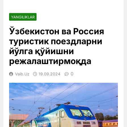
YANGILIKLAR
Ўзбекистон ва Россия
туристик поездларни
йўлга қўйишни
режалаштирмоқда
0
Vaib.uz
19.09.2024