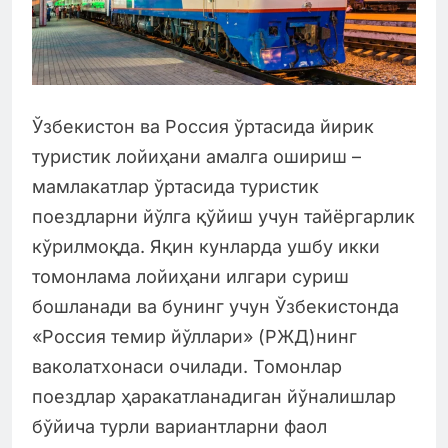
Ўзбекистон ва Россия ўртасида йирик
туристик лойиҳани амалга ошириш –
мамлакатлар ўртасида туристик
поездларни йўлга қўйиш учун тайёргарлик
кўрилмоқда. Яқин кунларда ушбу икки
томонлама лойиҳани илгари суриш
бошланади ва бунинг учун Ўзбекистонда
«Россия темир йўллари» (РЖД)нинг
ваколатхонаси очилади. Томонлар
поездлар ҳаракатланадиган йўналишлар
бўйича турли вариантларни фаол