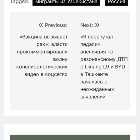
Tagged:
мигранты из Узбекистана
Россия
Навигация
Previous:
Next:
по
«Вакцина вызывает
«Я перепутал
рак»: власти
педали»:
записям
прокомментировали
апелляция по
волну
резонансному ДТП
конспирологических
с Lixiang L9 и BYD
видео в соцсетях
в Ташкенте
началась с
неожиданных
заявлений