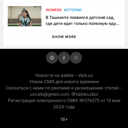
пять лет в тюрьме по незаконному
приговору
WOMENS
ИСТОРИИ
В Ташкенте появился детский сад,
где дети едят только полезную еду.
Его открыла мама, которая устала
просить «кашу без сахара»
SHOW MORE
Новости на вайбе - Vaib.uz
Новое СМИ для нового времени
Связаться с нами по рекламе и размещению статей -
uzvaib@gmail.com,
@VaibikuzBot
Регистрация электронного СМИ: №274375 от 13 мая
2024 года
18+