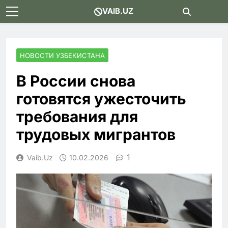
Skip
VAIB.UZ
to
content
НОВОСТИ УЗБЕКИСТАНА
В России снова
готовятся ужесточить
требования для
трудовых мигрантов
1
Vaib.uz
10.02.2026