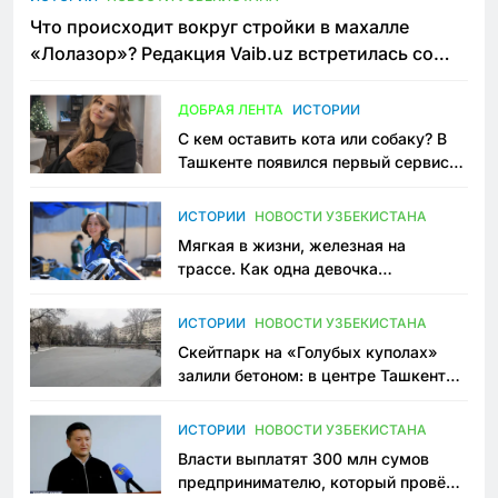
Что происходит вокруг стройки в махалле
«Лолазор»? Редакция Vaib.uz встретилась со
всеми сторонами конфликта
ДОБРАЯ ЛЕНТА
ИСТОРИИ
С кем оставить кота или собаку? В
Ташкенте появился первый сервис
зоонянь
ИСТОРИИ
НОВОСТИ УЗБЕКИСТАНА
Мягкая в жизни, железная на
трассе. Как одна девочка
переписывает автоспорт в
Узбекистане
ИСТОРИИ
НОВОСТИ УЗБЕКИСТАНА
Скейтпарк на «Голубых куполах»
залили бетоном: в центре Ташкента
исчезло ещё одно общественное
пространство
ИСТОРИИ
НОВОСТИ УЗБЕКИСТАНА
Власти выплатят 300 млн сумов
предпринимателю, который провёл