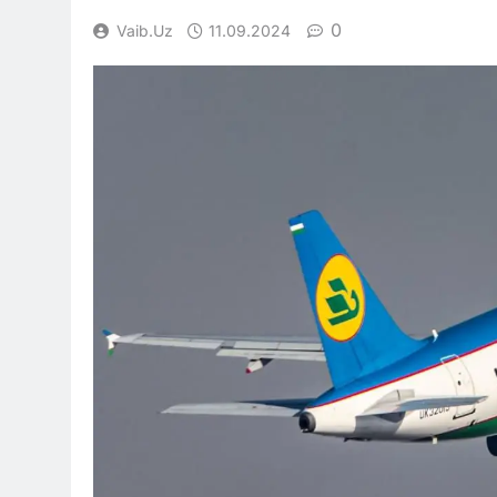
0
Vaib.uz
11.09.2024