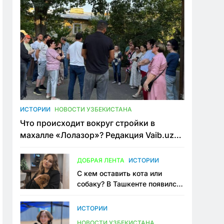
ИСТОРИИ
НОВОСТИ УЗБЕКИСТАНА
Что происходит вокруг стройки в
махалле «Лолазор»? Редакция Vaib.uz
встретилась со всеми сторонами
конфликта
ДОБРАЯ ЛЕНТА
ИСТОРИИ
С кем оставить кота или
собаку? В Ташкенте появился
первый сервис зоонянь
ИСТОРИИ
НОВОСТИ УЗБЕКИСТАНА