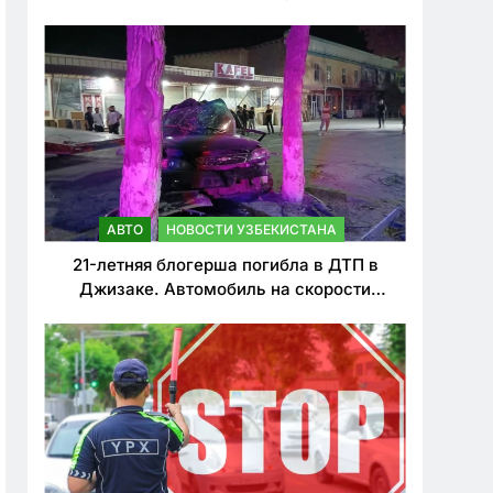
о резком ужесточении наказаний для
нарушителей ПДД
АВТО
НОВОСТИ УЗБЕКИСТАНА
21-летняя блогерша погибла в ДТП в
Джизаке. Автомобиль на скорости
врезался в дерево