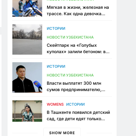
Мягкая в жизни, железная на
трассе. Как одна девочка
переписывает автоспорт в
Узбекистане
ИСТОРИИ
НОВОСТИ УЗБЕКИСТАНА
Скейтпарк на «Голубых
куполах» залили бетоном: в
центре Ташкента исчезло ещё
одно общественное
ИСТОРИИ
пространство
НОВОСТИ УЗБЕКИСТАНА
Власти выплатят 300 млн
сумов предпринимателю,
который провёл пять лет в
тюрьме по незаконному
WOMENS
ИСТОРИИ
приговору
В Ташкенте появился детский
сад, где дети едят только
полезную еду. Его открыла
мама, которая устала просить
SHOW MORE