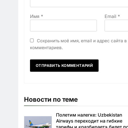
Имя
*
Email
*
Сохранить моё имя, email и адрес сайта 
комментариев.
Новости по теме
Полетим налегке: Uzbekistan
Airways переходит на гибкие
тарифы и «разбирает» билет п