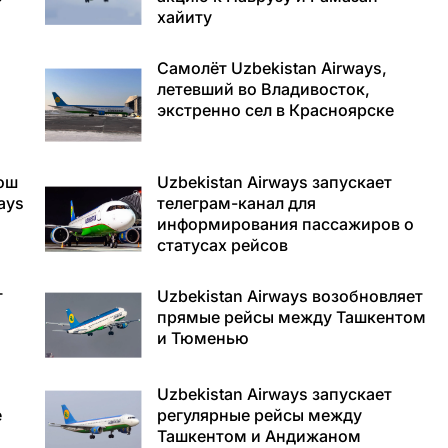
хайиту
Самолёт Uzbekistan Airways,
летевший во Владивосток,
экстренно сел в Красноярске
ош
Uzbekistan Airways запускает
ays
телеграм-канал для
информирования пассажиров о
статусах рейсов
т
Uzbekistan Airways возобновляет
прямые рейсы между Ташкентом
и Тюменью
Uzbekistan Airways запускает
е
регулярные рейсы между
Ташкентом и Андижаном