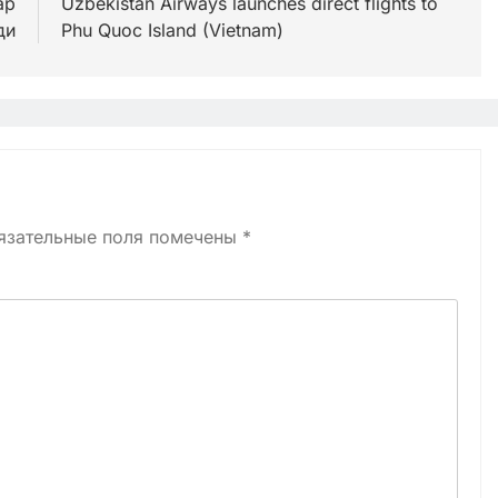
ар
Uzbekistan Airways launches direct flights to
ди
Phu Quoc Island (Vietnam)
язательные поля помечены
*