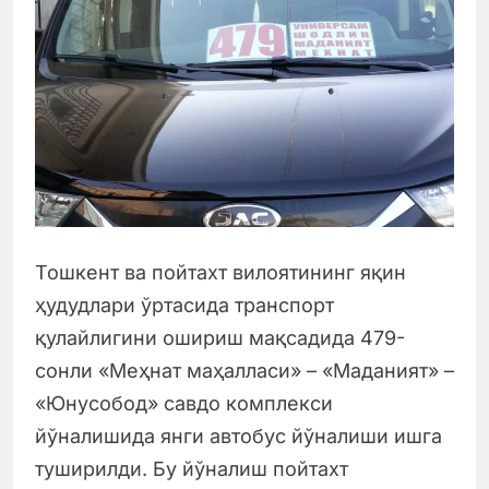
Тошкент ва пойтахт вилоятининг яқин
ҳудудлари ўртасида транспорт
қулайлигини ошириш мақсадида 479-
сонли «Меҳнат маҳалласи» – «Маданият» –
«Юнусобод» савдо комплекси
йўналишида янги автобус йўналиши ишга
туширилди. Бу йўналиш пойтахт