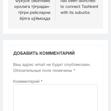
Фукуок (Вьетнам)
has been launched
записям
оролига тўғридан-
to connect Tashkent
тўғри рейсларни
with its suburbs
йўлга қўймоқда
ДОБАВИТЬ КОММЕНТАРИЙ
Ваш адрес email не будет опубликован.
Обязательные поля помечены
*
Комментарий
*