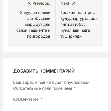
Навигация
Previous:
Next:
по
Запущен новый
Тошкент ва атроф
автобусный
ҳудудлар ўртасида
записям
маршрут для
янги автобус
связи Ташкента и
йўналиши ишга
пригородов
туширилди
ДОБАВИТЬ КОММЕНТАРИЙ
Ваш адрес email не будет опубликован.
Обязательные поля помечены
*
Комментарий
*