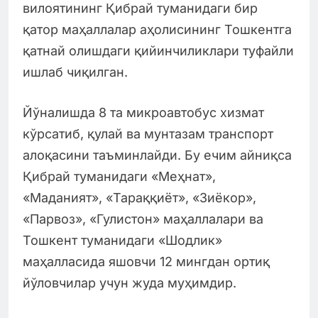
вилоятининг Қибрай туманидаги бир
қатор маҳаллалар аҳолисининг Тошкентга
қатнай олишдаги қийинчиликлари туфайли
ишлаб чиқилган.
Йўналишда 8 та микроавтобус хизмат
кўрсатиб, қулай ва мунтазам транспорт
алоқасини таъминлайди. Бу ечим айниқса
Қибрай туманидаги «Меҳнат»,
«Маданият», «Тараққиёт», «Зиёкор»,
«Парвоз», «Гулистон» маҳаллалари ва
Тошкент туманидаги «Шодлик»
маҳалласида яшовчи 12 мингдан ортиқ
йўловчилар учун жуда муҳимдир.