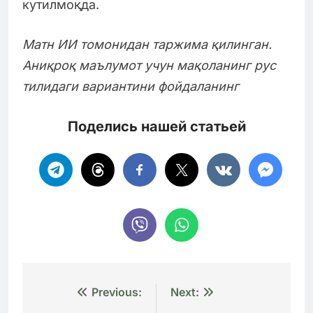
кутилмоқда.
Матн ИИ томонидан таржима қилинган.
Аниқроқ маълумот учун мақоланинг рус
тилидаги вариантини фойдаланинг
Поделись нашей статьей
Навигация
Previous:
Next: