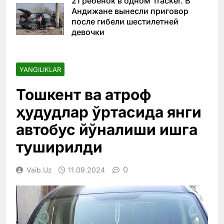
21 ребенок в одном Tracker. В
Андижане вынесли приговор
после гибели шестилетней
девочки
YANGILIKLAR
Тошкент ва атроф
ҳудудлар ўртасида янги
автобус йўналиши ишга
туширилди
0
Vaib.uz
11.09.2024