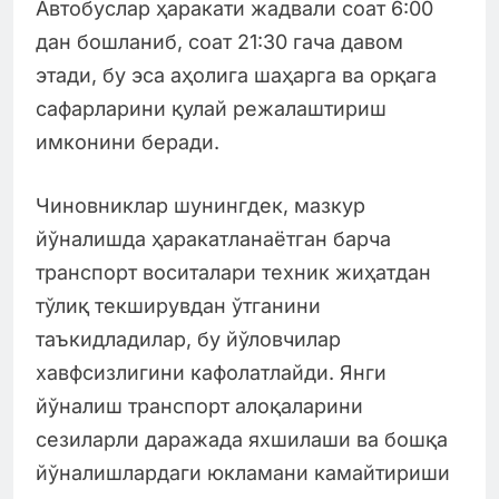
Автобуслар ҳаракати жадвали соат 6:00
дан бошланиб, соат 21:30 гача давом
этади, бу эса аҳолига шаҳарга ва орқага
сафарларини қулай режалаштириш
имконини беради.
Чиновниклар шунингдек, мазкур
йўналишда ҳаракатланаётган барча
транспорт воситалари техник жиҳатдан
тўлиқ текширувдан ўтганини
таъкидладилар, бу йўловчилар
хавфсизлигини кафолатлайди. Янги
йўналиш транспорт алоқаларини
сезиларли даражада яхшилаши ва бошқа
йўналишлардаги юкламани камайтириши