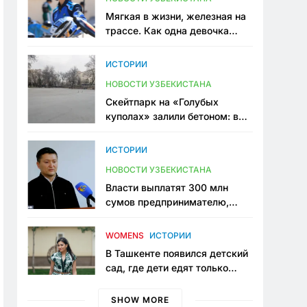
Мягкая в жизни, железная на
трассе. Как одна девочка
переписывает автоспорт в
Узбекистане
ИСТОРИИ
НОВОСТИ УЗБЕКИСТАНА
Скейтпарк на «Голубых
куполах» залили бетоном: в
центре Ташкента исчезло ещё
одно общественное
ИСТОРИИ
пространство
НОВОСТИ УЗБЕКИСТАНА
Власти выплатят 300 млн
сумов предпринимателю,
который провёл пять лет в
тюрьме по незаконному
WOMENS
ИСТОРИИ
приговору
В Ташкенте появился детский
сад, где дети едят только
полезную еду. Его открыла
мама, которая устала просить
SHOW MORE