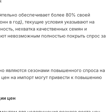
ей
оятельно обеспечивает более 80% своей
онн в год), текущие условия указывают на
ность, нехватка качественных семян и
ают невозможным полностью покрыть спрос за
но являются сезонами повышенного спроса на
т цен на импорт могут привести к повышению
ции цен
ментом для недопущения резкого роста цен