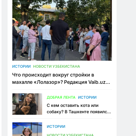
ИСТОРИИ
НОВОСТИ УЗБЕКИСТАНА
Что происходит вокруг стройки в
махалле «Лолазор»? Редакция Vaib.uz
встретилась со всеми сторонами
конфликта
ДОБРАЯ ЛЕНТА
ИСТОРИИ
С кем оставить кота или
собаку? В Ташкенте появился
первый сервис зоонянь
ИСТОРИИ
НОВОСТИ УЗБЕКИСТАНА