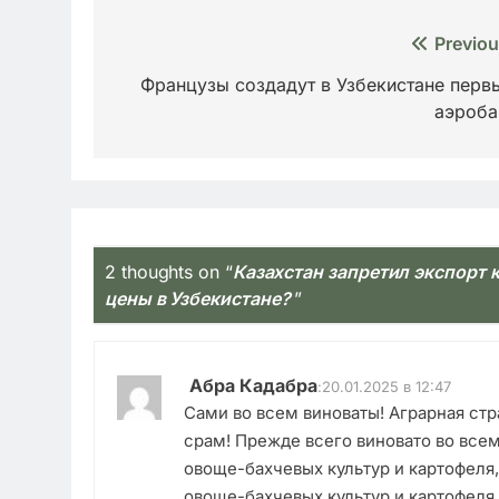
Навигация
Previou
по
Французы создадут в Узбекистане перв
аэроб
записям
2 thoughts on “
Казахстан запретил экспорт к
цены в Узбекистане?
”
Абра Кадабра
:
20.01.2025 в 12:47
Сами во всем виноваты! Аграрная ст
срам! Прежде всего виновато во все
овоще-бахчевых культур и картофеля,
овоще-бахчевых культур и картофеля