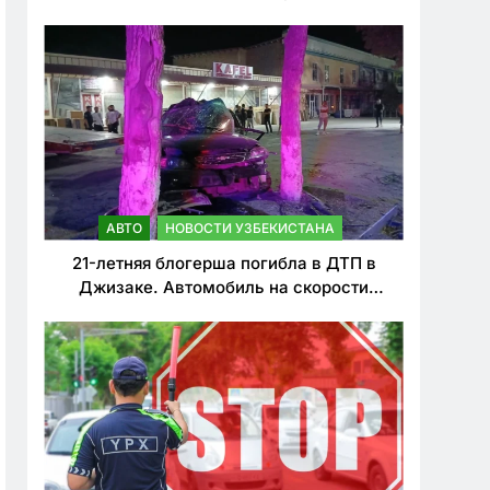
о резком ужесточении наказаний для
нарушителей ПДД
АВТО
НОВОСТИ УЗБЕКИСТАНА
21-летняя блогерша погибла в ДТП в
Джизаке. Автомобиль на скорости
врезался в дерево