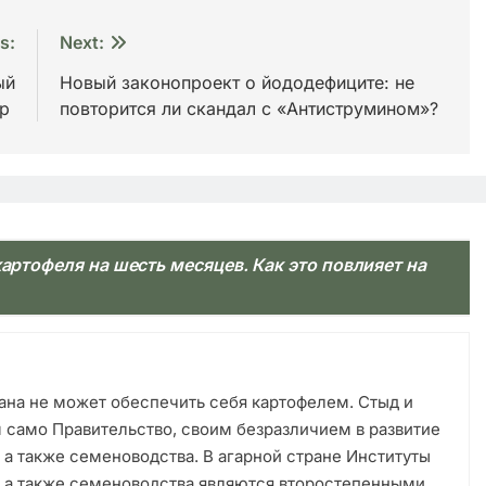
s:
Next:
ый
Новый законопроект о йододефиците: не
ар
повторится ли скандал с «Антиструмином»?
артофеля на шесть месяцев. Как это повлияет на
рана не может обеспечить себя картофелем. Стыд и
м само Правительство, своим безразличием в развитие
 а также семеноводства. В агарной стране Институты
, а также семеноводства являются второстепенными