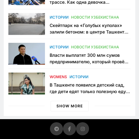
трассе. Как одна девочка
переписывает автоспорт в
Узбекистане
ИСТОРИИ
НОВОСТИ УЗБЕКИСТАНА
Скейтпарк на «Голубых куполах»
залили бетоном: в центре Ташкента
исчезло ещё одно общественное
пространство
ИСТОРИИ
НОВОСТИ УЗБЕКИСТАНА
Власти выплатят 300 млн сумов
предпринимателю, который провёл
пять лет в тюрьме по незаконному
приговору
WOMENS
ИСТОРИИ
В Ташкенте появился детский сад,
где дети едят только полезную еду.
Его открыла мама, которая устала
просить «кашу без сахара»
SHOW MORE