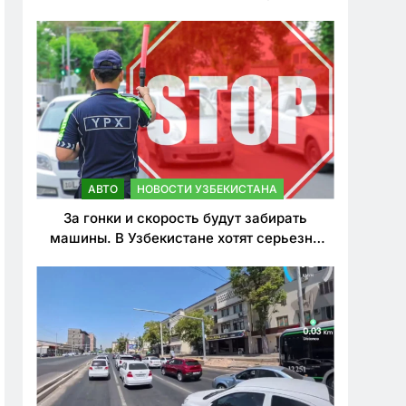
врезался в дерево
АВТО
НОВОСТИ УЗБЕКИСТАНА
За гонки и скорость будут забирать
машины. В Узбекистане хотят серьезно
ужесточить наказания для лихачей