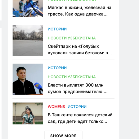
Мягкая в жизни, железная на
трассе. Как одна девочка
переписывает автоспорт в
Узбекистане
ИСТОРИИ
НОВОСТИ УЗБЕКИСТАНА
Скейтпарк на «Голубых
куполах» залили бетоном: в
центре Ташкента исчезло ещё
одно общественное
ИСТОРИИ
пространство
НОВОСТИ УЗБЕКИСТАНА
Власти выплатят 300 млн
сумов предпринимателю,
который провёл пять лет в
тюрьме по незаконному
WOMENS
ИСТОРИИ
приговору
В Ташкенте появился детский
сад, где дети едят только
полезную еду. Его открыла
мама, которая устала просить
SHOW MORE