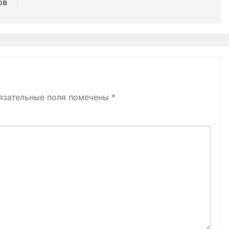
ов
язательные поля помечены
*