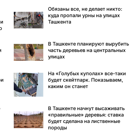
Обязаны все, не делает никто:
куда пропали урны на улицах
 и
Ташкента
о
В Ташкенте планируют вырубить
и
часть деревьев на центральных
улицах
На «Голубых куполах» все-таки
ри
будет скейтпарк. Показываем,
каким он станет
е
В Ташкенте начнут высаживать
«правильные» деревья: ставка
будет сделана на лиственные
породы