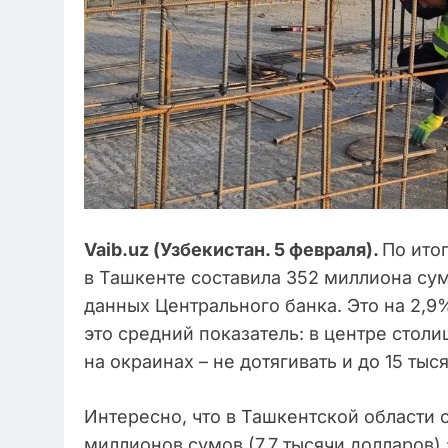
Vaib
.
uz
(Узбекистан. 5 февраля).
По ито
в Ташкенте составила 352 миллиона сум
данных Центрального банка. Это на 2,9
это средний показатель: в центре столи
на окраинах – не дотягивать и до 15 тыс
Интересно, что в Ташкентской области 
миллионов сумов (7,7 тысячи долларов) з