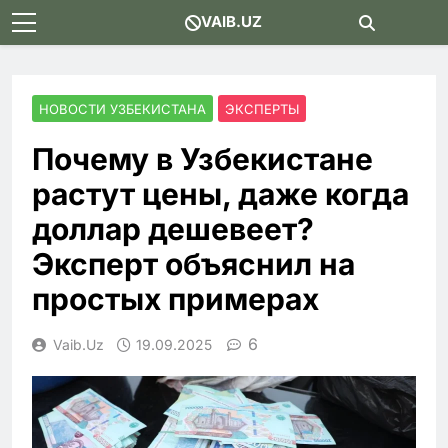
Skip
VAIB.UZ
to
content
НОВОСТИ УЗБЕКИСТАНА
ЭКСПЕРТЫ
Почему в Узбекистане
растут цены, даже когда
доллар дешевеет?
Эксперт объяснил на
простых примерах
6
Vaib.uz
19.09.2025