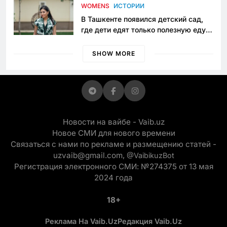
приговору
WOMENS
ИСТОРИИ
В Ташкенте появился детский сад,
где дети едят только полезную еду.
Его открыла мама, которая устала
просить «кашу без сахара»
SHOW MORE
Новости на вайбе - Vaib.uz
Новое СМИ для нового времени
Связаться с нами по рекламе и размещению статей -
uzvaib@gmail.com,
@VaibikuzBot
Регистрация электронного СМИ: №274375 от 13 мая
2024 года
18+
Реклама На Vaib.uz
Редакция Vaib.uz