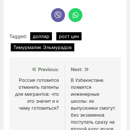
Tagged:
доллар
рост цен
Тимурмалик Эльмурадов
Навигация
Previous:
Next:
по
Россия готовится
В Узбекистане
отменить патенты
появятся
записям
для мигрантов: что
инженерные
это значит и к
школы: их
чему готовиться?
выпускники смогут
без экзаменов
поступать сразу на
второй курс вузов