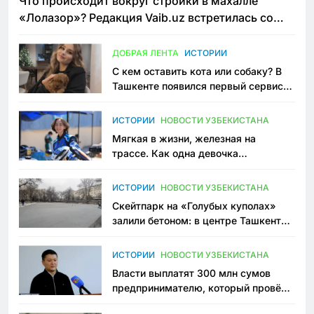
Что происходит вокруг стройки в махалле
«Лолазор»? Редакция Vaib.uz встретилась со
всеми сторонами конфликта
ДОБРАЯ ЛЕНТА
ИСТОРИИ
С кем оставить кота или собаку? В
Ташкенте появился первый сервис
зоонянь
ИСТОРИИ
НОВОСТИ УЗБЕКИСТАНА
Мягкая в жизни, железная на
трассе. Как одна девочка
переписывает автоспорт в
Узбекистане
ИСТОРИИ
НОВОСТИ УЗБЕКИСТАНА
Скейтпарк на «Голубых куполах»
залили бетоном: в центре Ташкента
исчезло ещё одно общественное
пространство
ИСТОРИИ
НОВОСТИ УЗБЕКИСТАНА
Власти выплатят 300 млн сумов
предпринимателю, который провёл
пять лет в тюрьме по незаконному