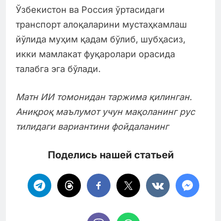
Ўзбекистон ва Россия ўртасидаги
транспорт алоқаларини мустаҳкамлаш
йўлида муҳим қадам бўлиб, шубҳасиз,
икки мамлакат фуқаролари орасида
талабга эга бўлади.
Матн ИИ томонидан таржима қилинган.
Аниқроқ маълумот учун мақоланинг рус
тилидаги вариантини фойдаланинг
Поделись нашей статьей