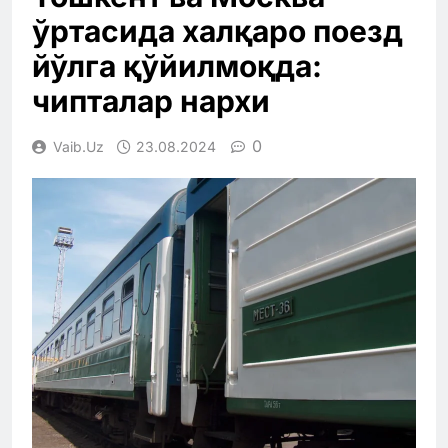
ўртасида халқаро поезд
йўлга қўйилмоқда:
чипталар нархи
0
Vaib.uz
23.08.2024