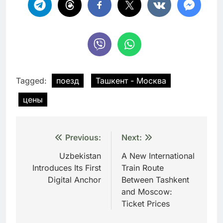
Tagged:
поезд
Ташкент - Москва
цены
Навигация
Previous:
Next:
по
Uzbekistan
A New International
Introduces Its First
Train Route
записям
Digital Anchor
Between Tashkent
and Moscow:
Ticket Prices