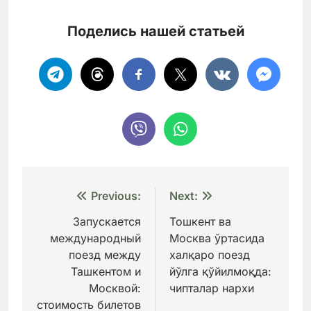
Поделись нашей статьей
Навигация
Previous:
Next:
по
Запускается
Тошкент ва
международный
Москва ўртасида
записям
поезд между
халқаро поезд
Ташкентом и
йўлга қўйилмоқда:
Москвой:
чипталар нархи
стоимость билетов