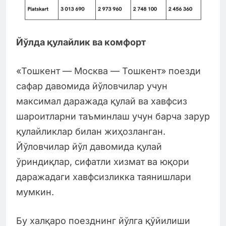
Йўлда қулайлик ва комфорт
«Тошкент — Москва — Тошкент» поезди
сафар давомида йўловчилар учун
максимал даражада қулай ва хавфсиз
шароитларни таъминлаш учун барча зарур
қулайликлар билан жиҳозланган.
Йўловчилар йўл давомида қулай
ўриндиқлар, сифатли хизмат ва юқори
даражадаги хавфсизликка таянишлари
мумкин.
Бу халқаро поезднинг йўлга қўйилиши