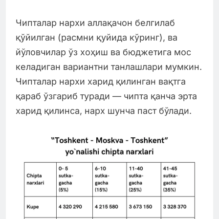
Чипталар нархи аллақачон белгилаб
қўйилган (расмни қуйида кўринг), ва
йўловчилар ўз хоҳиш ва бюджетига мос
келадиган вариантни танлашлари мумкин.
Чипталар нархи харид қилинган вақтга
қараб ўзгариб туради — чипта қанча эрта
харид қилинса, нарх шунча паст бўлади.