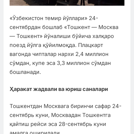
«Ўзбекистон темир йўллари» 24-
сентябрдан бошлаб «Тошкент — Москва
— Тошкент» йўналиши бўйича халқаро
поезд йўлга қўйилмоқда. Плацкарт
вагонда чипталар нархи 2,4 миллион
сўмдан, купе эса 3,3 миллион сўмдан
бошланади.
Ҳаракат жадвали ва юриш саналари
Тошкентдан Москвага биринчи сафар 24-
сентябрь куни, Москвадан Тошкентга
қайтиш рейси эса 28-сентябрь куни
амалга оширилади.