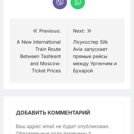
Навигация
Previous:
Next:
по
A New International
Лоукостер Silk
Train Route
Avia запускает
записям
Between Tashkent
прямые рейсы
and Moscow:
между Ургенчем и
Ticket Prices
Бухарой
ДОБАВИТЬ КОММЕНТАРИЙ
Ваш адрес email не будет опубликован.
Обязательные поля помечены
*