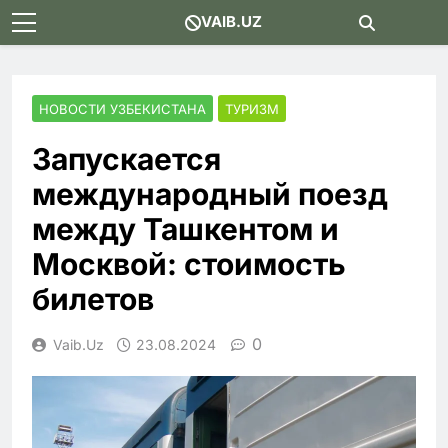
Skip
VAIB.UZ
to
content
НОВОСТИ УЗБЕКИСТАНА
ТУРИЗМ
Запускается
международный поезд
между Ташкентом и
Москвой: стоимость
билетов
0
Vaib.uz
23.08.2024