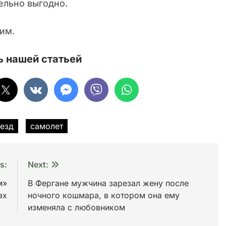
ельно выгодно.
им.
 нашей статьей
езд
самолет
s:
Next:
м»
В Фергане мужчина зарезал жену после
ах
ночного кошмара, в котором она ему
изменяла с любовником