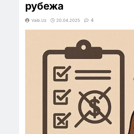
рубежа
4
Vaib.uz
20.04.2025