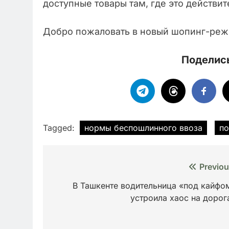
доступные товары там, где это действит
Добро пожаловать в новый шопинг-реж
Поделись
Tagged:
нормы беспошлинного ввоза
по
Навигация
Previou
по
В Ташкенте водительница «под кайфо
устроила хаос на дорог
записям