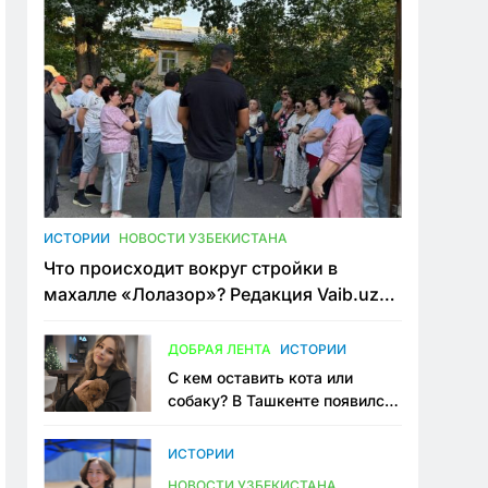
ИСТОРИИ
НОВОСТИ УЗБЕКИСТАНА
Что происходит вокруг стройки в
махалле «Лолазор»? Редакция Vaib.uz
встретилась со всеми сторонами
конфликта
ДОБРАЯ ЛЕНТА
ИСТОРИИ
С кем оставить кота или
собаку? В Ташкенте появился
первый сервис зоонянь
ИСТОРИИ
НОВОСТИ УЗБЕКИСТАНА