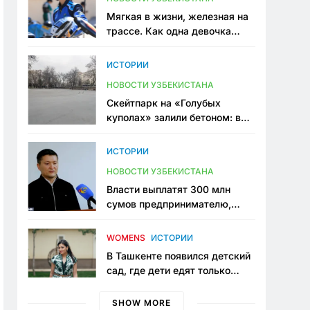
Мягкая в жизни, железная на
трассе. Как одна девочка
переписывает автоспорт в
Узбекистане
ИСТОРИИ
НОВОСТИ УЗБЕКИСТАНА
Скейтпарк на «Голубых
куполах» залили бетоном: в
центре Ташкента исчезло ещё
одно общественное
ИСТОРИИ
пространство
НОВОСТИ УЗБЕКИСТАНА
Власти выплатят 300 млн
сумов предпринимателю,
который провёл пять лет в
тюрьме по незаконному
WOMENS
ИСТОРИИ
приговору
В Ташкенте появился детский
сад, где дети едят только
полезную еду. Его открыла
мама, которая устала просить
SHOW MORE