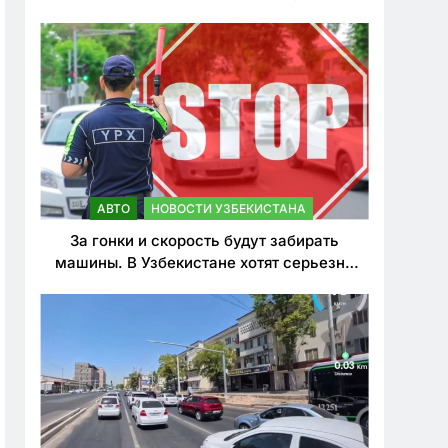
врезался в дерево
АВТО
НОВОСТИ УЗБЕКИСТАНА
За гонки и скорость будут забирать
машины. В Узбекистане хотят серьезно
ужесточить наказания для лихачей