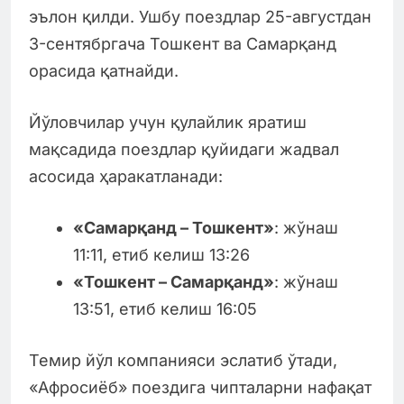
эълон қилди. Ушбу поездлар 25-августдан
3-сентябргача Тошкент ва Самарқанд
орасида қатнайди.
Йўловчилар учун қулайлик яратиш
мақсадида поездлар қуйидаги жадвал
асосида ҳаракатланади:
«Самарқанд – Тошкент»
: жўнаш
11:11, етиб келиш 13:26
«Тошкент – Самарқанд»
: жўнаш
13:51, етиб келиш 16:05
Темир йўл компанияси эслатиб ўтади,
«Афросиёб» поездига чипталарни нафақат