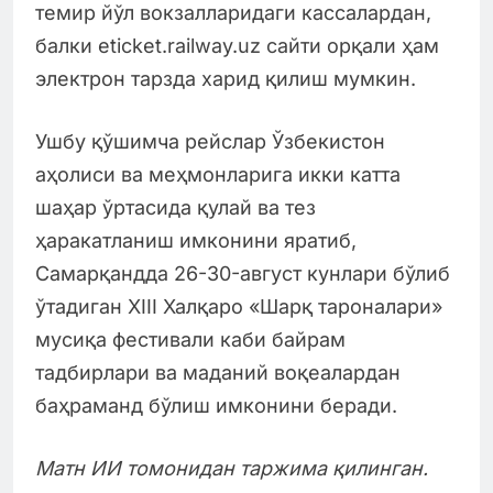
темир йўл вокзалларидаги кассалардан,
балки eticket.railway.uz сайти орқали ҳам
электрон тарзда харид қилиш мумкин.
Ушбу қўшимча рейслар Ўзбекистон
аҳолиси ва меҳмонларига икки катта
шаҳар ўртасида қулай ва тез
ҳаракатланиш имконини яратиб,
Самарқандда 26-30-август кунлари бўлиб
ўтадиган XIII Халқаро «Шарқ тароналари»
мусиқа фестивали каби байрам
тадбирлари ва маданий воқеалардан
баҳраманд бўлиш имконини беради.
Матн ИИ томонидан таржима қилинган.