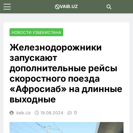
Skip
VAIB.UZ
to
content
НОВОСТИ УЗБЕКИСТАНА
Железнодорожники
запускают
дополнительные рейсы
скоростного поезда
«Афросиаб» на длинные
выходные
0
Vaib.uz
19.08.2024