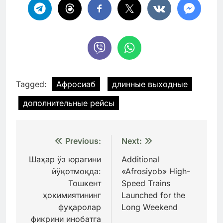
Tagged:
Афросиаб
длинные выходные
дополнительные рейсы
Навигация
Previous:
Next:
по
Шаҳар ўз юрагини
Additional
йўқотмоқда:
«Afrosiyob» High-
записям
Тошкент
Speed Trains
ҳокимиятининг
Launched for the
фуқаролар
Long Weekend
фикрини инобатга