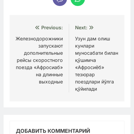
Навигация
Previous:
Next:
по
Железнодорожники
Узун дам олиш
запускают
кунлари
записям
дополнительные
муносабати билан
рейсы скоростного
қўшимча
поезда «Афросиаб»
«Афросиёб»
на длинные
тезюрар
выходные
поездлари йўлга
қўйилади
ДОБАВИТЬ КОММЕНТАРИЙ