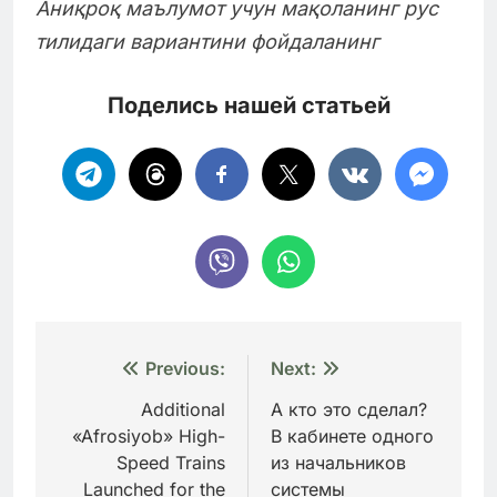
Аниқроқ маълумот учун мақоланинг рус
тилидаги вариантини фойдаланинг
Поделись нашей статьей
Навигация
Previous:
Next:
по
Additional
А кто это сделал?
«Afrosiyob» High-
В кабинете одного
записям
Speed Trains
из начальников
Launched for the
системы