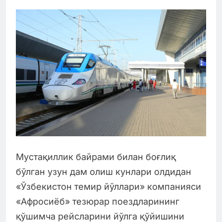
Мустақиллик байрами билан боғлиқ
бўлган узун дам олиш кунлари олдидан
«Ўзбекистон темир йўллари» компанияси
«Афросиёб» тезюрар поездларининг
қўшимча рейсларини йўлга қўйишини