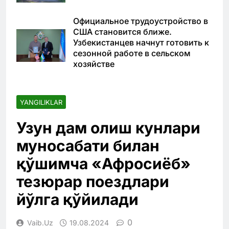
Официальное трудоустройство в
США становится ближе.
Узбекистанцев начнут готовить к
сезонной работе в сельском
хозяйстве
YANGILIKLAR
Узун дам олиш кунлари
муносабати билан
қўшимча «Афросиёб»
тезюрар поездлари
йўлга қўйилади
0
Vaib.uz
19.08.2024