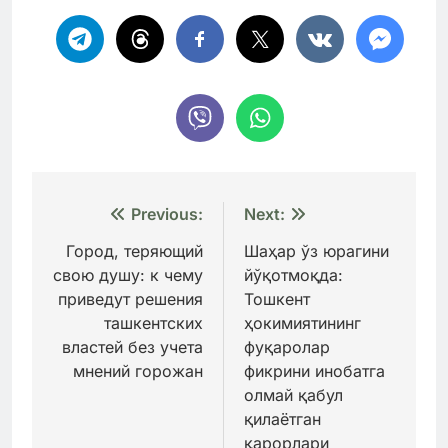
Навигация
Previous:
Next:
по
Город, теряющий
Шаҳар ўз юрагини
свою душу: к чему
йўқотмоқда:
записям
приведут решения
Тошкент
ташкентских
ҳокимиятининг
властей без учета
фуқаролар
мнений горожан
фикрини инобатга
олмай қабул
қилаётган
қарорлари