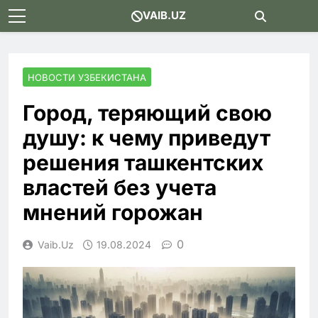
Skip
VAIB.UZ
to
content
НОВОСТИ УЗБЕКИСТАНА
Город, теряющий свою
душу: к чему приведут
решения ташкентских
властей без учета
мнений горожан
0
Vaib.uz
19.08.2024