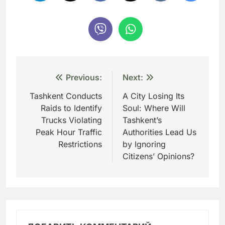
Навигация
Previous:
Next:
по
Tashkent Conducts
A City Losing Its
Raids to Identify
Soul: Where Will
записям
Trucks Violating
Tashkent’s
Peak Hour Traffic
Authorities Lead Us
Restrictions
by Ignoring
Citizens’ Opinions?