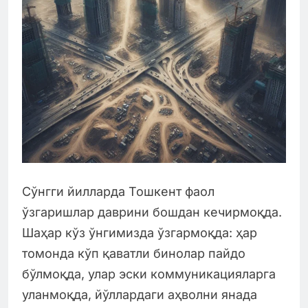
Сўнгги йилларда Тошкент фаол
ўзгаришлар даврини бошдан кечирмоқда.
Шаҳар кўз ўнгимизда ўзгармоқда: ҳар
томонда кўп қаватли бинолар пайдо
бўлмоқда, улар эски коммуникацияларга
уланмоқда, йўллардаги аҳволни янада