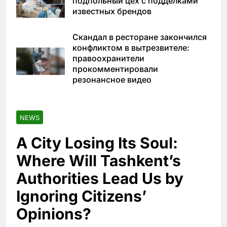
подпольный цех с подделками
известных брендов
Скандал в ресторане закончился
конфликтом в вытрезвителе:
правоохранители
прокомментировали
резонансное видео
NEWS
A City Losing Its Soul:
Where Will Tashkent’s
Authorities Lead Us by
Ignoring Citizens’
Opinions?