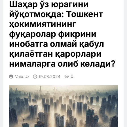
Шаҳар ўз юрагини
йўқотмоқда: Тошкент
ҳокимиятининг
фуқаролар фикрини
инобатга олмай қабул
қилаётган қарорлари
нималарга олиб келади?
0
Vaib.uz
19.08.2024