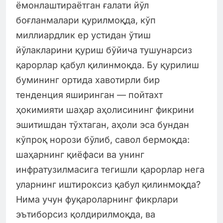
ёмонлаштираётган ғалати йўл
боғланмалари қурилмоқда, кўп
миллиардлик ер устидан ўтиш
йўлакларини қуриш бўйича тушунарсиз
қарорлар қабул қилинмоқда. Бу қурилиш
бумининг ортида хавотирли бир
тенденция яширинган — пойтахт
ҳокимияти шаҳар аҳолисининг фикрини
эшитишдан тўхтаган, аҳоли эса бундан
кўпроқ норози бўлиб, савол бермоқда:
шаҳарнинг қиёфаси ва унинг
инфратузилмасига тегишли қарорлар нега
уларнинг иштироксиз қабул қилинмоқда?
Нима учун фуқароларнинг фикрлари
эътиборсиз қолдирилмоқда, ва