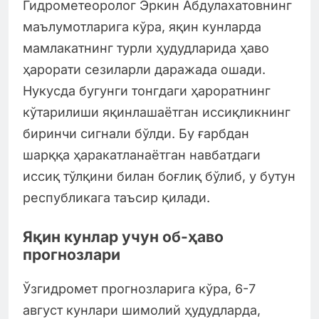
Гидрометеоролог Эркин Абдулахатовнинг
маълумотларига кўра, яқин кунларда
мамлакатнинг турли ҳудудларида ҳаво
ҳарорати сезиларли даражада ошади.
Нукусда бугунги тонгдаги ҳароратнинг
кўтарилиши яқинлашаётган иссиқликнинг
биринчи сигнали бўлди. Бу ғарбдан
шарққа ҳаракатланаётган навбатдаги
иссиқ тўлқини билан боғлиқ бўлиб, у бутун
республикага таъсир қилади.
Яқин кунлар учун об-ҳаво
прогнозлари
Ўзгидромет прогнозларига кўра, 6-7
август кунлари шимолий ҳудудларда,