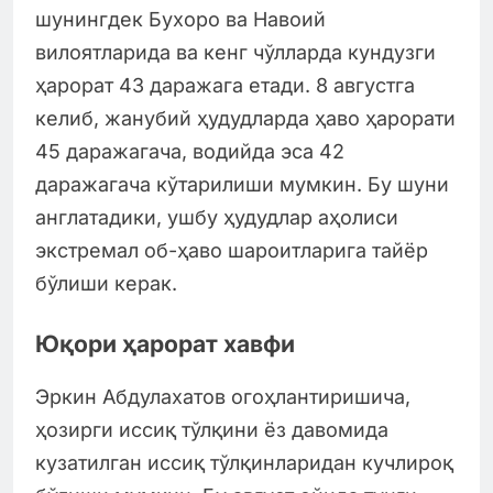
шунингдек Бухоро ва Навоий
вилоятларида ва кенг чўлларда кундузги
ҳарорат 43 даражага етади. 8 августга
келиб, жанубий ҳудудларда ҳаво ҳарорати
45 даражагача, водийда эса 42
даражагача кўтарилиши мумкин. Бу шуни
англатадики, ушбу ҳудудлар аҳолиси
экстремал об-ҳаво шароитларига тайёр
бўлиши керак.
Юқори ҳарорат хавфи
Эркин Абдулахатов огоҳлантиришича,
ҳозирги иссиқ тўлқини ёз давомида
кузатилган иссиқ тўлқинларидан кучлироқ