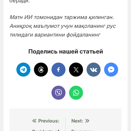
беради.
Матн ИИ томонидан таржима қилинган.
Аниқроқ маълумот учун мақоланинг рус
тилидаги вариантини фойдаланинг
Поделись нашей статьей
Навигация
Previous:
Next: