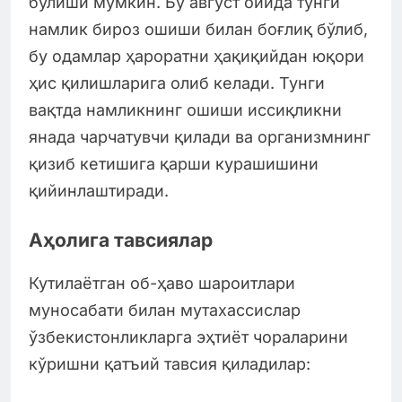
бўлиши мумкин. Бу август ойида тунги
намлик бироз ошиши билан боғлиқ бўлиб,
бу одамлар ҳароратни ҳақиқийдан юқори
ҳис қилишларига олиб келади. Тунги
вақтда намликнинг ошиши иссиқликни
янада чарчатувчи қилади ва организмнинг
қизиб кетишига қарши курашишини
қийинлаштиради.
Аҳолига тавсиялар
Кутилаётган об-ҳаво шароитлари
муносабати билан мутахассислар
ўзбекистонликларга эҳтиёт чораларини
кўришни қатъий тавсия қиладилар: