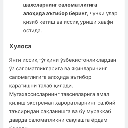
шахсларнинг саломатлигига
алоҳида эътибор беринг
, чунки улар
қизиб кетиш ва иссиқ уриши хавфи
остида.
Хулоса
Янги иссиқ тўлқини ўзбекистонликлардан
ўз саломатликларига ва яқинларининг
саломатлигига алоҳида эътибор
қаратишни талаб қилади.
Мутахассисларнинг тавсияларига амал
қилиш экстремал ҳароратларнинг салбий
таъсиридан сақланишга ва бу мураккаб
даврда саломатликни сақлашга ёрдам