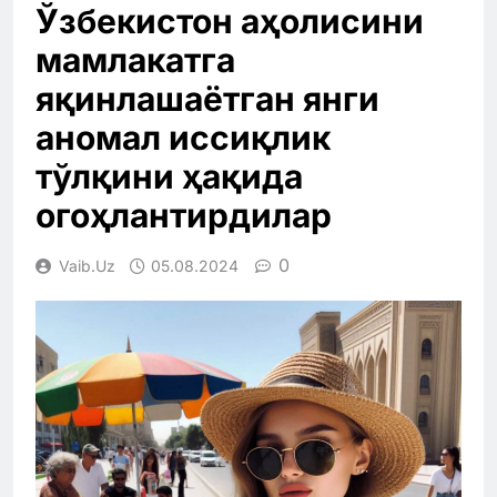
Ўзбекистон аҳолисини
мамлакатга
яқинлашаётган янги
аномал иссиқлик
тўлқини ҳақида
огоҳлантирдилар
0
Vaib.uz
05.08.2024