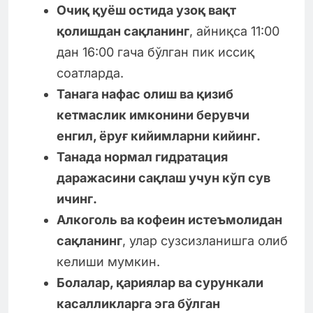
Очиқ қуёш остида узоқ вақт
қолишдан сақланинг
, айниқса 11:00
дан 16:00 гача бўлган пик иссиқ
соатларда.
Танага нафас олиш ва қизиб
кетмаслик имконини берувчи
енгил, ёруғ кийимларни кийинг.
Танада нормал гидратация
даражасини сақлаш учун кўп сув
ичинг.
Алкоголь ва кофеин истеъмолидан
сақланинг
, улар сузсизланишга олиб
келиши мумкин.
Болалар, қариялар ва сурункали
касалликларга эга бўлган