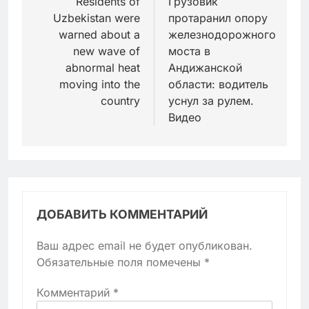
по
Residents of
Грузовик
Uzbekistan were
протаранил опору
записям
warned about a
железнодорожного
new wave of
моста в
abnormal heat
Андижанской
moving into the
области: водитель
country
уснул за рулем.
Видео
ДОБАВИТЬ КОММЕНТАРИЙ
Ваш адрес email не будет опубликован.
Обязательные поля помечены
*
Комментарий
*