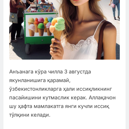
Анъанага кўра чилла 3 августда
якунланишига қарамай,
ўзбекистонликларга ҳали иссиқликнинг
пасайишини кутмаслик керак. Аллақачон
шу ҳафта мамлакатга янги кучли иссиқ
тўлқини келади.