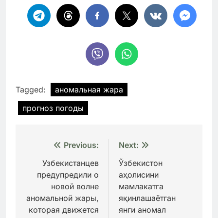
Tagged:
аномальная жара
прогноз погоды
Навигация
Previous:
Next:
по
Узбекистанцев
Ўзбекистон
предупредили о
аҳолисини
записям
новой волне
мамлакатга
аномальной жары,
яқинлашаётган
которая движется
янги аномал