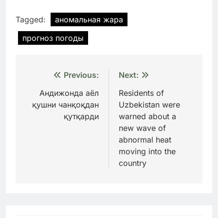
Tagged:
аномальная жара
прогноз погоды
Навигация
Previous:
Next:
по
Андижонда аёл
Residents of
қушни чанқоқдан
Uzbekistan were
записям
қутқарди
warned about a
new wave of
abnormal heat
moving into the
country