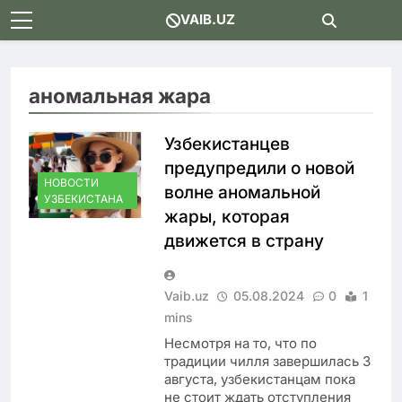
Skip
VAIB.UZ
to
content
аномальная жара
Узбекистанцев
предупредили о новой
НОВОСТИ
волне аномальной
УЗБЕКИСТАНА
жары, которая
движется в страну
Vaib.uz
05.08.2024
0
1
mins
Несмотря на то, что по
традиции чилля завершилась 3
августа, узбекистанцам пока
не стоит ждать отступления