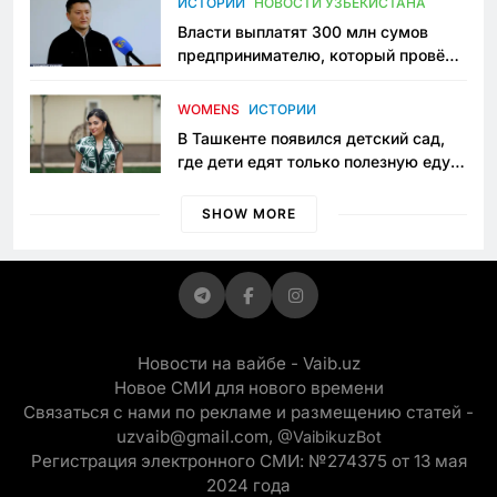
ИСТОРИИ
НОВОСТИ УЗБЕКИСТАНА
Власти выплатят 300 млн сумов
предпринимателю, который провёл
пять лет в тюрьме по незаконному
приговору
WOMENS
ИСТОРИИ
В Ташкенте появился детский сад,
где дети едят только полезную еду.
Его открыла мама, которая устала
просить «кашу без сахара»
SHOW MORE
Новости на вайбе - Vaib.uz
Новое СМИ для нового времени
Связаться с нами по рекламе и размещению статей -
uzvaib@gmail.com,
@VaibikuzBot
Регистрация электронного СМИ: №274375 от 13 мая
2024 года