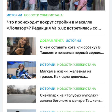
ИСТОРИИ
НОВОСТИ УЗБЕКИСТАНА
Что происходит вокруг стройки в махалле
«Лолазор»? Редакция Vaib.uz встретилась со
всеми сторонами конфликта
ДОБРАЯ ЛЕНТА
ИСТОРИИ
С кем оставить кота или собаку? В
Ташкенте появился первый сервис
зоонянь
ИСТОРИИ
НОВОСТИ УЗБЕКИСТАНА
Мягкая в жизни, железная на
трассе. Как одна девочка
переписывает автоспорт в
Узбекистане
ИСТОРИИ
НОВОСТИ УЗБЕКИСТАНА
Скейтпарк на «Голубых куполах»
залили бетоном: в центре Ташкента
исчезло ещё одно общественное
пространство