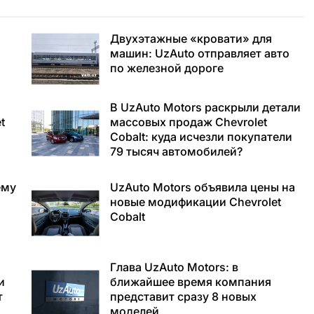
Двухэтажные «кровати» для
машин: UzAuto отправляет авто
по железной дороге
В UzAuto Motors раскрыли детали
t
массовых продаж Chevrolet
Cobalt: куда исчезли покупатели
79 тысяч автомобилей?
ему
UzAuto Motors объявила цены на
новые модификации Chevrolet
Cobalt
Глава UzAuto Motors: в
и
ближайшее время компания
т
представит сразу 8 новых
моделей