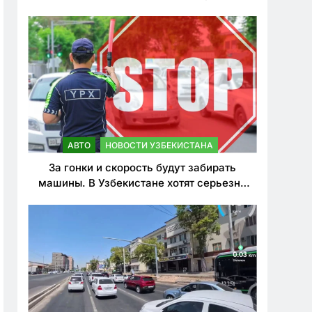
врезался в дерево
АВТО
НОВОСТИ УЗБЕКИСТАНА
За гонки и скорость будут забирать
машины. В Узбекистане хотят серьезно
ужесточить наказания для лихачей