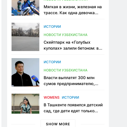
Мягкая в жизни, железная на
трассе. Как одна девочка
переписывает автоспорт в
Узбекистане
ИСТОРИИ
НОВОСТИ УЗБЕКИСТАНА
Скейтпарк на «Голубых
куполах» залили бетоном: в
центре Ташкента исчезло ещё
одно общественное
ИСТОРИИ
пространство
НОВОСТИ УЗБЕКИСТАНА
Власти выплатят 300 млн
сумов предпринимателю,
который провёл пять лет в
тюрьме по незаконному
WOMENS
ИСТОРИИ
приговору
В Ташкенте появился детский
сад, где дети едят только
полезную еду. Его открыла
мама, которая устала просить
SHOW MORE