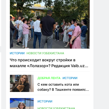
ИСТОРИИ
НОВОСТИ УЗБЕКИСТАНА
Что происходит вокруг стройки в
махалле «Лолазор»? Редакция Vaib.uz
встретилась со всеми сторонами
конфликта
ДОБРАЯ ЛЕНТА
ИСТОРИИ
С кем оставить кота или
собаку? В Ташкенте появился
первый сервис зоонянь
ИСТОРИИ
НОВОСТИ УЗБЕКИСТАНА