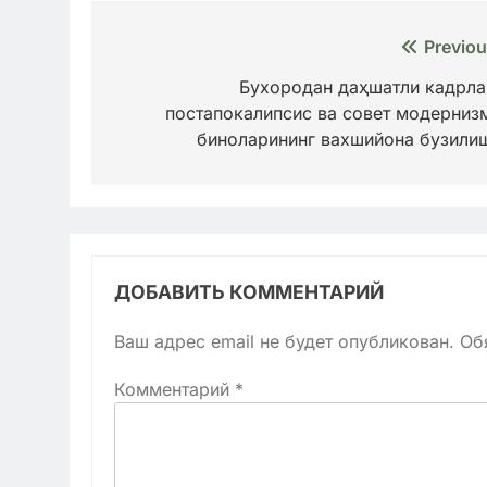
Навигация
Previou
по
Бухородан даҳшатли кадрла
постапокалипсис ва совет модерниз
записям
биноларининг вахшийона бузили
ДОБАВИТЬ КОММЕНТАРИЙ
Ваш адрес email не будет опубликован.
Об
Комментарий
*