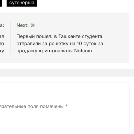
сутенёрша
s:
Next:
ал
Первый пошел: в Ташкенте студента
то
отправили за решетку на 10 суток за
ку
продажу криптовалюты Notcoin
язательные поля помечены
*