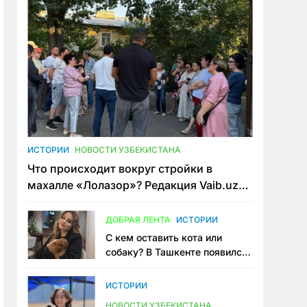
ИСТОРИИ
НОВОСТИ УЗБЕКИСТАНА
Что происходит вокруг стройки в
махалле «Лолазор»? Редакция Vaib.uz
встретилась со всеми сторонами
конфликта
ДОБРАЯ ЛЕНТА
ИСТОРИИ
С кем оставить кота или
собаку? В Ташкенте появился
первый сервис зоонянь
ИСТОРИИ
НОВОСТИ УЗБЕКИСТАНА