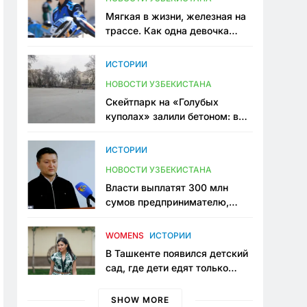
Мягкая в жизни, железная на
трассе. Как одна девочка
переписывает автоспорт в
Узбекистане
ИСТОРИИ
НОВОСТИ УЗБЕКИСТАНА
Скейтпарк на «Голубых
куполах» залили бетоном: в
центре Ташкента исчезло ещё
одно общественное
ИСТОРИИ
пространство
НОВОСТИ УЗБЕКИСТАНА
Власти выплатят 300 млн
сумов предпринимателю,
который провёл пять лет в
тюрьме по незаконному
WOMENS
ИСТОРИИ
приговору
В Ташкенте появился детский
сад, где дети едят только
полезную еду. Его открыла
мама, которая устала просить
SHOW MORE