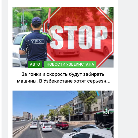
врезался в дерево
АВТО
НОВОСТИ УЗБЕКИСТАНА
За гонки и скорость будут забирать
машины. В Узбекистане хотят серьезно
ужесточить наказания для лихачей