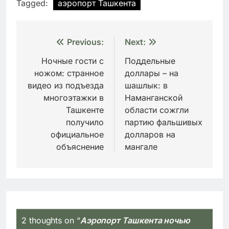
Tagged:
аэропорт Ташкента
Навигация
Previous:
Next:
по
Ночные гости с
Поддельные
ножом: странное
доллары – на
записям
видео из подъезда
шашлык: в
многоэтажки в
Наманганской
Ташкенте
области сожгли
получило
партию фальшивых
официальное
долларов на
объяснение
мангале
2 thoughts on “
Аэропорт Ташкента ночью