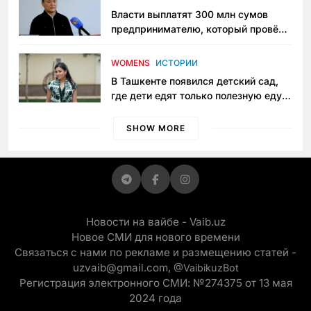
Власти выплатят 300 млн сумов
предпринимателю, который провёл
пять лет в тюрьме по незаконному
приговору
WOMENS
ИСТОРИИ
В Ташкенте появился детский сад,
где дети едят только полезную еду.
Его открыла мама, которая устала
просить «кашу без сахара»
SHOW MORE
Новости на вайбе - Vaib.uz
Новое СМИ для нового времени
Связаться с нами по рекламе и размещению статей -
uzvaib@gmail.com,
@VaibikuzBot
Регистрация электронного СМИ: №274375 от 13 мая
2024 года