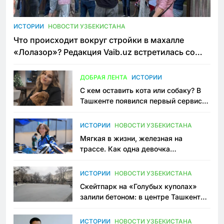
ИСТОРИИ
НОВОСТИ УЗБЕКИСТАНА
Что происходит вокруг стройки в махалле
«Лолазор»? Редакция Vaib.uz встретилась со
всеми сторонами конфликта
ДОБРАЯ ЛЕНТА
ИСТОРИИ
С кем оставить кота или собаку? В
Ташкенте появился первый сервис
зоонянь
ИСТОРИИ
НОВОСТИ УЗБЕКИСТАНА
Мягкая в жизни, железная на
трассе. Как одна девочка
переписывает автоспорт в
Узбекистане
ИСТОРИИ
НОВОСТИ УЗБЕКИСТАНА
Скейтпарк на «Голубых куполах»
залили бетоном: в центре Ташкента
исчезло ещё одно общественное
пространство
ИСТОРИИ
НОВОСТИ УЗБЕКИСТАНА