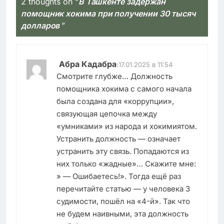
2 thoughts on “
В Ташкенте задержан
помощник хокима при получении 30 тысяч
долларов
”
Абра Кадабра
:
17.01.2025 в 11:54
Смотрите глубже… Должность
помощника хокима с самого начала
была создана для «коррупции»,
связующая цепочка между
«умниками» из народа и хокимиятом.
Устранить должность — означает
устранить эту связь. Попадаются из
них только «жадные»… Скажите мне:
» — Ошибаетесь!». Тогда ещё раз
перечитайте статью — у человека 3
судимости, пошёл на «4-й». Так что
не будем наивными, эта должность