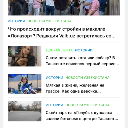
ИСТОРИИ
НОВОСТИ УЗБЕКИСТАНА
Что происходит вокруг стройки в махалле
«Лолазор»? Редакция Vaib.uz встретилась со
всеми сторонами конфликта
ДОБРАЯ ЛЕНТА
ИСТОРИИ
С кем оставить кота или собаку? В
Ташкенте появился первый сервис
зоонянь
ИСТОРИИ
НОВОСТИ УЗБЕКИСТАНА
Мягкая в жизни, железная на
трассе. Как одна девочка
переписывает автоспорт в
Узбекистане
ИСТОРИИ
НОВОСТИ УЗБЕКИСТАНА
Скейтпарк на «Голубых куполах»
залили бетоном: в центре Ташкента
исчезло ещё одно общественное