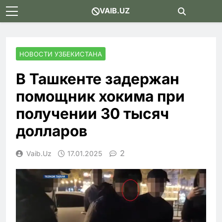
Skip
VAIB.UZ
to
content
НОВОСТИ УЗБЕКИСТАНА
В Ташкенте задержан
помощник хокима при
получении 30 тысяч
долларов
2
Vaib.uz
17.01.2025