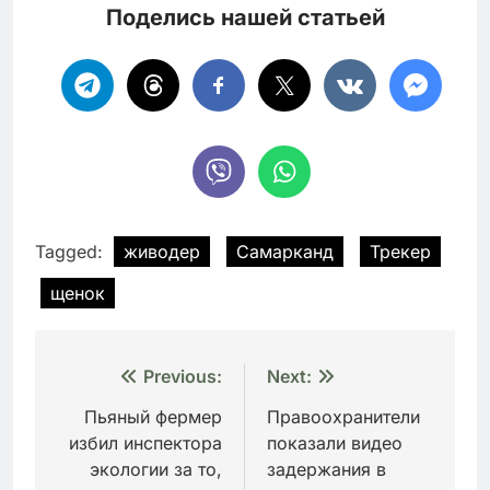
Поделись нашей статьей
Tagged:
живодер
Самарканд
Трекер
щенок
Навигация
Previous:
Next:
по
Пьяный фермер
Правоохранители
избил инспектора
показали видео
записям
экологии за то,
задержания в