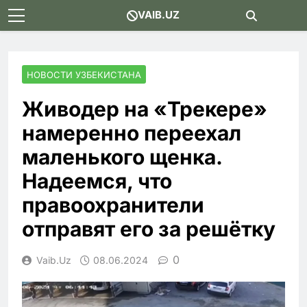
Skip
VAIB.UZ
to
content
НОВОСТИ УЗБЕКИСТАНА
Живодер на «Трекере»
намеренно переехал
маленького щенка.
Надеемся, что
правоохранители
отправят его за решётку
0
Vaib.uz
08.06.2024