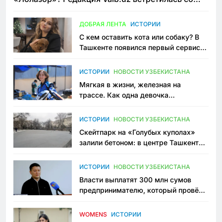
всеми сторонами конфликта
ДОБРАЯ ЛЕНТА
ИСТОРИИ
С кем оставить кота или собаку? В
Ташкенте появился первый сервис
зоонянь
ИСТОРИИ
НОВОСТИ УЗБЕКИСТАНА
Мягкая в жизни, железная на
трассе. Как одна девочка
переписывает автоспорт в
Узбекистане
ИСТОРИИ
НОВОСТИ УЗБЕКИСТАНА
Скейтпарк на «Голубых куполах»
залили бетоном: в центре Ташкента
исчезло ещё одно общественное
пространство
ИСТОРИИ
НОВОСТИ УЗБЕКИСТАНА
Власти выплатят 300 млн сумов
предпринимателю, который провёл
пять лет в тюрьме по незаконному
приговору
WOMENS
ИСТОРИИ