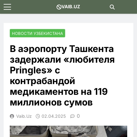
Skip
VAIB.UZ
to
content
НОВОСТИ УЗБЕКИСТАНА
В аэропорту Ташкента
задержали «любителя
Pringles» с
контрабандой
медикаментов на 119
миллионов сумов
0
Vaib.uz
02.04.2025