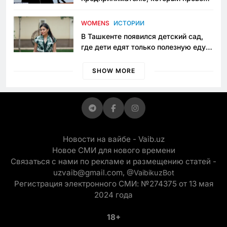
пять лет в тюрьме по незаконному
приговору
WOMENS
ИСТОРИИ
В Ташкенте появился детский сад,
где дети едят только полезную еду.
Его открыла мама, которая устала
просить «кашу без сахара»
SHOW MORE
Новости на вайбе - Vaib.uz
Новое СМИ для нового времени
Связаться с нами по рекламе и размещению статей -
uzvaib@gmail.com,
@VaibikuzBot
Регистрация электронного СМИ: №274375 от 13 мая
2024 года
18+