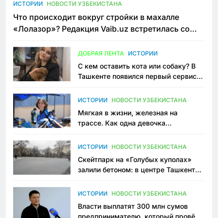
ИСТОРИИ
НОВОСТИ УЗБЕКИСТАНА
Что происходит вокруг стройки в махалле
«Лолазор»? Редакция Vaib.uz встретилась со
всеми сторонами конфликта
ДОБРАЯ ЛЕНТА
ИСТОРИИ
С кем оставить кота или собаку? В
Ташкенте появился первый сервис
зоонянь
ИСТОРИИ
НОВОСТИ УЗБЕКИСТАНА
Мягкая в жизни, железная на
трассе. Как одна девочка
переписывает автоспорт в
Узбекистане
ИСТОРИИ
НОВОСТИ УЗБЕКИСТАНА
Скейтпарк на «Голубых куполах»
залили бетоном: в центре Ташкента
исчезло ещё одно общественное
пространство
ИСТОРИИ
НОВОСТИ УЗБЕКИСТАНА
Власти выплатят 300 млн сумов
предпринимателю, который провёл