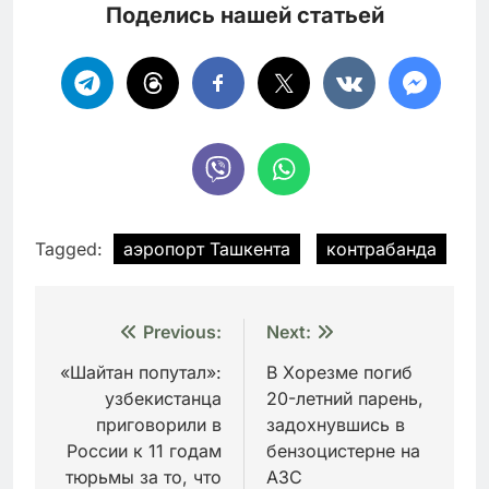
Поделись нашей статьей
Tagged:
аэропорт Ташкента
контрабанда
Навигация
Previous:
Next:
по
«Шайтан попутал»:
В Хорезме погиб
узбекистанца
20-летний парень,
записям
приговорили в
задохнувшись в
России к 11 годам
бензоцистерне на
тюрьмы за то, что
АЗС