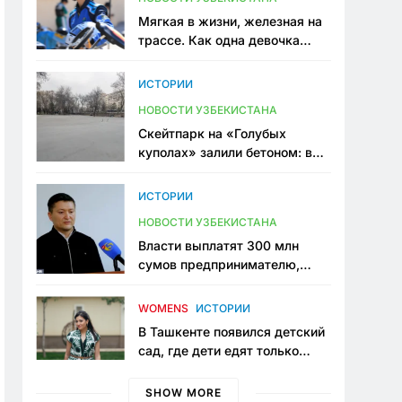
Мягкая в жизни, железная на
трассе. Как одна девочка
переписывает автоспорт в
Узбекистане
ИСТОРИИ
НОВОСТИ УЗБЕКИСТАНА
Скейтпарк на «Голубых
куполах» залили бетоном: в
центре Ташкента исчезло ещё
одно общественное
ИСТОРИИ
пространство
НОВОСТИ УЗБЕКИСТАНА
Власти выплатят 300 млн
сумов предпринимателю,
который провёл пять лет в
тюрьме по незаконному
WOMENS
ИСТОРИИ
приговору
В Ташкенте появился детский
сад, где дети едят только
полезную еду. Его открыла
мама, которая устала просить
SHOW MORE