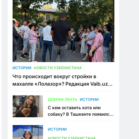
ИСТОРИИ
НОВОСТИ УЗБЕКИСТАНА
Что происходит вокруг стройки в
махалле «Лолазор»? Редакция Vaib.uz
встретилась со всеми сторонами
конфликта
ДОБРАЯ ЛЕНТА
ИСТОРИИ
С кем оставить кота или
собаку? В Ташкенте появился
первый сервис зоонянь
ИСТОРИИ
НОВОСТИ УЗБЕКИСТАНА