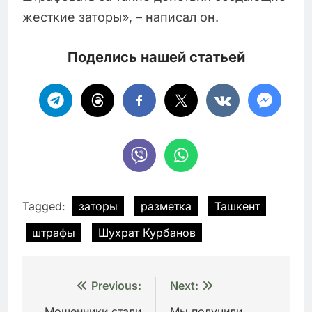
жесткие заторы», – написал он.
Поделись нашей статьей
Tagged:
заторы
разметка
Ташкент
штрафы
Шухрат Курбанов
Навигация
Previous:
Next:
Мошенники стали
Мы получили