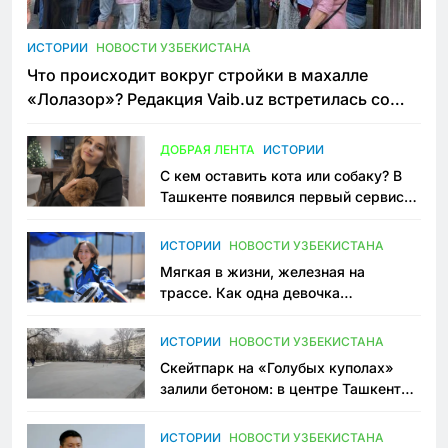
ИСТОРИИ
НОВОСТИ УЗБЕКИСТАНА
Что происходит вокруг стройки в махалле
«Лолазор»? Редакция Vaib.uz встретилась со
всеми сторонами конфликта
ДОБРАЯ ЛЕНТА
ИСТОРИИ
С кем оставить кота или собаку? В
Ташкенте появился первый сервис
зоонянь
ИСТОРИИ
НОВОСТИ УЗБЕКИСТАНА
Мягкая в жизни, железная на
трассе. Как одна девочка
переписывает автоспорт в
Узбекистане
ИСТОРИИ
НОВОСТИ УЗБЕКИСТАНА
Скейтпарк на «Голубых куполах»
залили бетоном: в центре Ташкента
исчезло ещё одно общественное
пространство
ИСТОРИИ
НОВОСТИ УЗБЕКИСТАНА