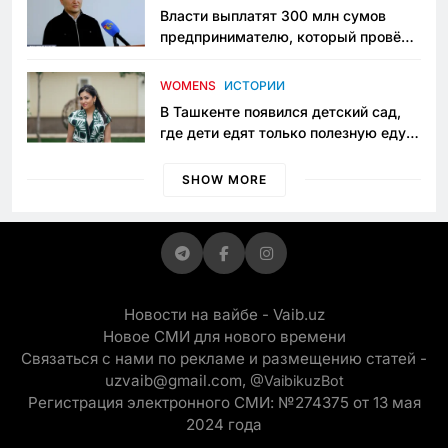
Власти выплатят 300 млн сумов
предпринимателю, который провёл
пять лет в тюрьме по незаконному
приговору
WOMENS
ИСТОРИИ
В Ташкенте появился детский сад,
где дети едят только полезную еду.
Его открыла мама, которая устала
просить «кашу без сахара»
SHOW MORE
Новости на вайбе - Vaib.uz
Новое СМИ для нового времени
Связаться с нами по рекламе и размещению статей -
uzvaib@gmail.com,
@VaibikuzBot
Регистрация электронного СМИ: №274375 от 13 мая
2024 года