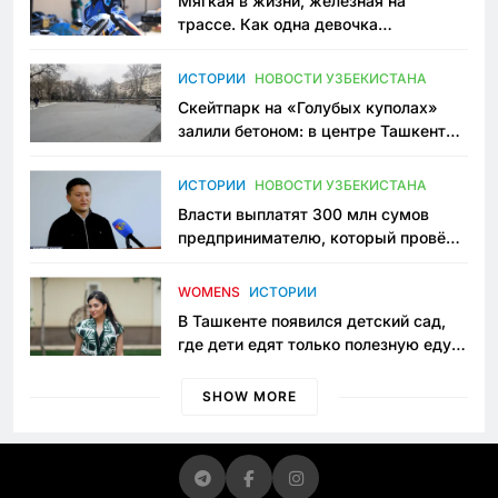
Мягкая в жизни, железная на
трассе. Как одна девочка
переписывает автоспорт в
Узбекистане
ИСТОРИИ
НОВОСТИ УЗБЕКИСТАНА
Скейтпарк на «Голубых куполах»
залили бетоном: в центре Ташкента
исчезло ещё одно общественное
пространство
ИСТОРИИ
НОВОСТИ УЗБЕКИСТАНА
Власти выплатят 300 млн сумов
предпринимателю, который провёл
пять лет в тюрьме по незаконному
приговору
WOMENS
ИСТОРИИ
В Ташкенте появился детский сад,
где дети едят только полезную еду.
Его открыла мама, которая устала
просить «кашу без сахара»
SHOW MORE