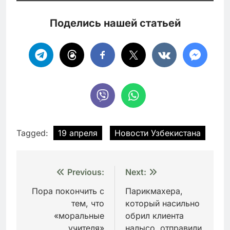
Поделись нашей статьей
Tagged:
19 апреля
Новости Узбекистана
Навигация
Previous:
Next:
по
Пора покончить с
Парикмахера,
тем, что
который насильно
записям
«моральные
обрил клиента
учителя»
налысо, отправили