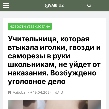
Skip
VAIB.UZ
to
content
НОВОСТИ УЗБЕКИСТАНА
Учительница, которая
втыкала иголки, гвозди и
саморезы в руки
школьникам, не уйдет от
наказания. Возбуждено
уголовное дело
0
Vaib.uz
19.04.2024