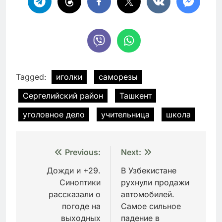
Tagged:
иголки
саморезы
Сергелийский район
Ташкент
уголовное дело
учительница
школа
Навигация
Previous:
Next:
по
Дожди и +29.
В Узбекистане
Синоптики
рухнули продажи
записям
рассказали о
автомобилей.
погоде на
Самое сильное
выходных
падение в