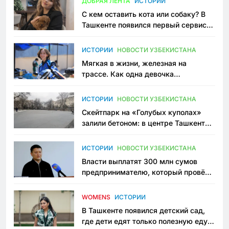
ДОБРАЯ ЛЕНТА
ИСТОРИИ
С кем оставить кота или собаку? В
Ташкенте появился первый сервис
зоонянь
ИСТОРИИ
НОВОСТИ УЗБЕКИСТАНА
Мягкая в жизни, железная на
трассе. Как одна девочка
переписывает автоспорт в
Узбекистане
ИСТОРИИ
НОВОСТИ УЗБЕКИСТАНА
Скейтпарк на «Голубых куполах»
залили бетоном: в центре Ташкента
исчезло ещё одно общественное
пространство
ИСТОРИИ
НОВОСТИ УЗБЕКИСТАНА
Власти выплатят 300 млн сумов
предпринимателю, который провёл
пять лет в тюрьме по незаконному
приговору
WOMENS
ИСТОРИИ
В Ташкенте появился детский сад,
где дети едят только полезную еду.