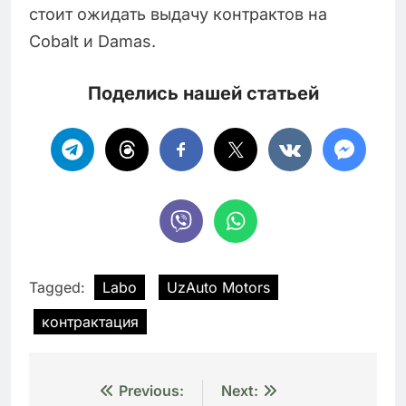
стоит ожидать выдачу контрактов на
Cobalt и Damas.
Поделись нашей статьей
Tagged:
Labo
UzAuto Motors
контрактация
Навигация
Previous:
Next: