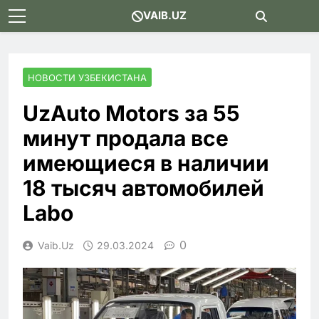
Skip
VAIB.UZ
to
content
НОВОСТИ УЗБЕКИСТАНА
UzAuto Motors за 55
минут продала все
имеющиеся в наличии
18 тысяч автомобилей
Labo
0
Vaib.uz
29.03.2024