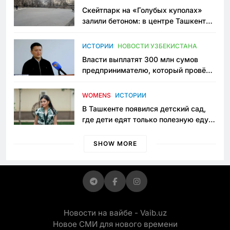
Скейтпарк на «Голубых куполах»
залили бетоном: в центре Ташкента
исчезло ещё одно общественное
пространство
ИСТОРИИ
НОВОСТИ УЗБЕКИСТАНА
Власти выплатят 300 млн сумов
предпринимателю, который провёл
пять лет в тюрьме по незаконному
приговору
WOMENS
ИСТОРИИ
В Ташкенте появился детский сад,
где дети едят только полезную еду.
Его открыла мама, которая устала
просить «кашу без сахара»
SHOW MORE
Новости на вайбе - Vaib.uz
Новое СМИ для нового времени