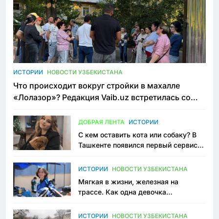
ИСТОРИИ
НОВОСТИ УЗБЕКИСТАНА
Что происходит вокруг стройки в махалле
«Лолазор»? Редакция Vaib.uz встретилась со
всеми сторонами конфликта
ДОБРАЯ ЛЕНТА
ИСТОРИИ
С кем оставить кота или собаку? В
Ташкенте появился первый сервис
зоонянь
ИСТОРИИ
НОВОСТИ УЗБЕКИСТАНА
Мягкая в жизни, железная на
трассе. Как одна девочка
переписывает автоспорт в
Узбекистане
ИСТОРИИ
НОВОСТИ УЗБЕКИСТАНА