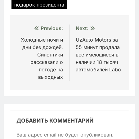
подарок президента
Навигация
Previous:
Next:
по
Холодные ночи и
UzAuto Motors за
дни без дождей.
55 минут продала
записям
Синоптики
все имеющиеся в
рассказали о
наличии 18 тысяч
погоде на
автомобилей Labo
выходных
ДОБАВИТЬ КОММЕНТАРИЙ
Ваш адрес email не будет опубликован.