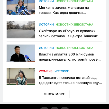
ИСТОРИИ
НОВОСТИ УЗБЕКИСТАНА
Мягкая в жизни, железная на
трассе. Как одна девочка
переписывает автоспорт в
Узбекистане
ИСТОРИИ
НОВОСТИ УЗБЕКИСТАНА
Скейтпарк на «Голубых куполах»
залили бетоном: в центре Ташкента
исчезло ещё одно общественное
пространство
ИСТОРИИ
НОВОСТИ УЗБЕКИСТАНА
Власти выплатят 300 млн сумов
предпринимателю, который провёл
пять лет в тюрьме по незаконному
приговору
WOMENS
ИСТОРИИ
В Ташкенте появился детский сад,
где дети едят только полезную еду.
Его открыла мама, которая устала
просить «кашу без сахара»
SHOW MORE