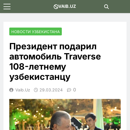
Skip
VAIB.UZ
to
content
НОВОСТИ УЗБЕКИСТАНА
Президент подарил
автомобиль Traverse
108-летнему
узбекистанцу
0
Vaib.uz
29.03.2024