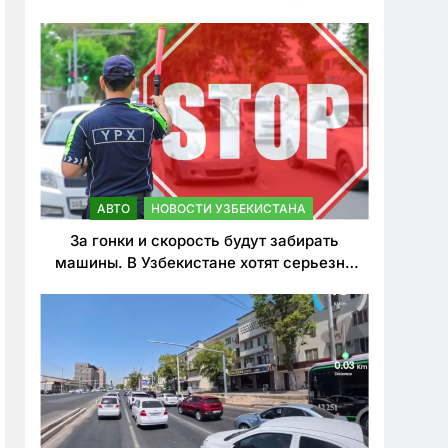
врезался в дерево
АВТО
НОВОСТИ УЗБЕКИСТАНА
За гонки и скорость будут забирать
машины. В Узбекистане хотят серьезно
ужесточить наказания для лихачей