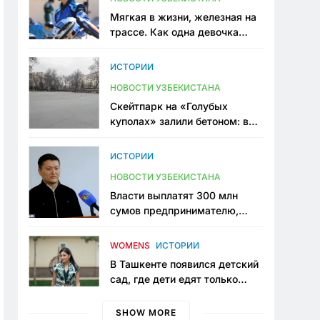
Мягкая в жизни, железная на
трассе. Как одна девочка
переписывает автоспорт в
Узбекистане
ИСТОРИИ
НОВОСТИ УЗБЕКИСТАНА
Скейтпарк на «Голубых
куполах» залили бетоном: в
центре Ташкента исчезло ещё
одно общественное
ИСТОРИИ
пространство
НОВОСТИ УЗБЕКИСТАНА
Власти выплатят 300 млн
сумов предпринимателю,
который провёл пять лет в
тюрьме по незаконному
WOMENS
ИСТОРИИ
приговору
В Ташкенте появился детский
сад, где дети едят только
полезную еду. Его открыла
мама, которая устала просить
SHOW MORE