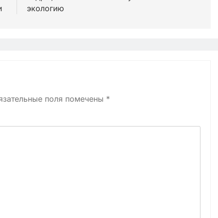
ти
экологию
язательные поля помечены
*