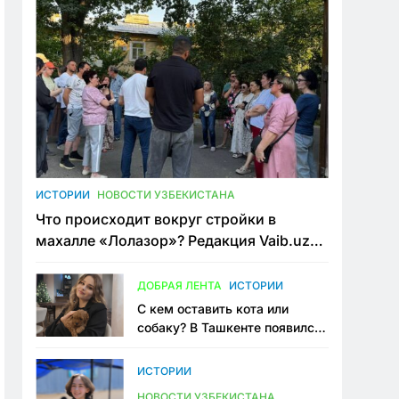
ИСТОРИИ
НОВОСТИ УЗБЕКИСТАНА
Что происходит вокруг стройки в
махалле «Лолазор»? Редакция Vaib.uz
встретилась со всеми сторонами
конфликта
ДОБРАЯ ЛЕНТА
ИСТОРИИ
С кем оставить кота или
собаку? В Ташкенте появился
первый сервис зоонянь
ИСТОРИИ
НОВОСТИ УЗБЕКИСТАНА