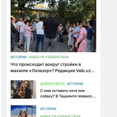
ИСТОРИИ
НОВОСТИ УЗБЕКИСТАНА
Что происходит вокруг стройки в
махалле «Лолазор»? Редакция Vaib.uz
встретилась со всеми сторонами
конфликта
ДОБРАЯ ЛЕНТА
ИСТОРИИ
С кем оставить кота или
собаку? В Ташкенте появился
первый сервис зоонянь
ИСТОРИИ
НОВОСТИ УЗБЕКИСТАНА