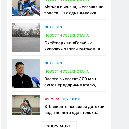
Мягкая в жизни, железная на
трассе. Как одна девочка
переписывает автоспорт в
Узбекистане
ИСТОРИИ
НОВОСТИ УЗБЕКИСТАНА
Скейтпарк на «Голубых
куполах» залили бетоном: в
центре Ташкента исчезло ещё
одно общественное
ИСТОРИИ
пространство
НОВОСТИ УЗБЕКИСТАНА
Власти выплатят 300 млн
сумов предпринимателю,
который провёл пять лет в
тюрьме по незаконному
WOMENS
ИСТОРИИ
приговору
В Ташкенте появился детский
сад, где дети едят только
полезную еду. Его открыла
мама, которая устала просить
SHOW MORE