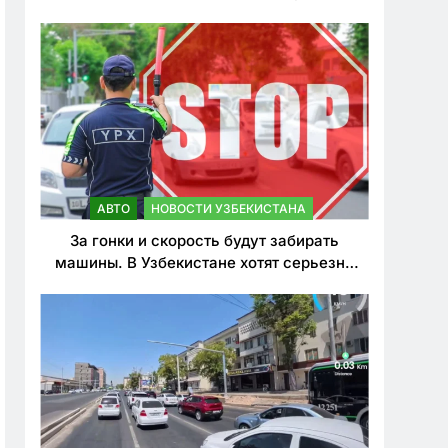
врезался в дерево
АВТО
НОВОСТИ УЗБЕКИСТАНА
За гонки и скорость будут забирать
машины. В Узбекистане хотят серьезно
ужесточить наказания для лихачей