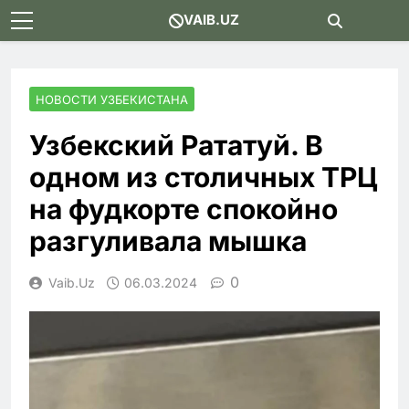
Skip
VAIB.UZ
to
content
НОВОСТИ УЗБЕКИСТАНА
Узбекский Рататуй. В
одном из столичных ТРЦ
на фудкорте спокойно
разгуливала мышка
0
Vaib.uz
06.03.2024