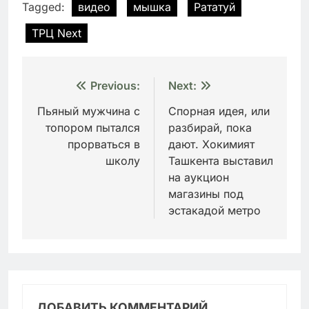
Tagged:
видео
мышка
Рататуй
ТРЦ Next
Навигация
Previous:
Next:
по
Пьяный мужчина с
Спорная идея, или
топором пытался
разбирай, пока
записям
прорваться в
дают. Хокимият
школу
Ташкента выставил
на аукцион
магазины под
эстакадой метро
ДОБАВИТЬ КОММЕНТАРИЙ