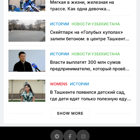
Мягкая в жизни, железная на
трассе. Как одна девочка
переписывает автоспорт в
Узбекистане
ИСТОРИИ
НОВОСТИ УЗБЕКИСТАНА
Скейтпарк на «Голубых куполах»
залили бетоном: в центре Ташкента
исчезло ещё одно общественное
пространство
ИСТОРИИ
НОВОСТИ УЗБЕКИСТАНА
Власти выплатят 300 млн сумов
предпринимателю, который провёл
пять лет в тюрьме по незаконному
приговору
WOMENS
ИСТОРИИ
В Ташкенте появился детский сад,
где дети едят только полезную еду.
Его открыла мама, которая устала
просить «кашу без сахара»
SHOW MORE