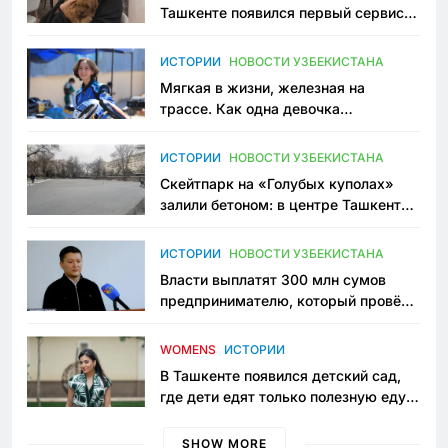
Ташкенте появился первый сервис
зоонянь
ИСТОРИИ
НОВОСТИ УЗБЕКИСТАНА
Мягкая в жизни, железная на
трассе. Как одна девочка
переписывает автоспорт в
Узбекистане
ИСТОРИИ
НОВОСТИ УЗБЕКИСТАНА
Скейтпарк на «Голубых куполах»
залили бетоном: в центре Ташкента
исчезло ещё одно общественное
пространство
ИСТОРИИ
НОВОСТИ УЗБЕКИСТАНА
Власти выплатят 300 млн сумов
предпринимателю, который провёл
пять лет в тюрьме по незаконному
приговору
WOMENS
ИСТОРИИ
В Ташкенте появился детский сад,
где дети едят только полезную еду.
Его открыла мама, которая устала
просить «кашу без сахара»
SHOW MORE