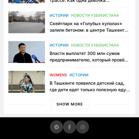
трассе. Как одна девочка
переписывает автоспорт в
Узбекистане
ИСТОРИИ
НОВОСТИ УЗБЕКИСТАНА
Скейтпарк на «Голубых куполах»
залили бетоном: в центре Ташкента
исчезло ещё одно общественное
пространство
ИСТОРИИ
НОВОСТИ УЗБЕКИСТАНА
Власти выплатят 300 млн сумов
предпринимателю, который провёл
пять лет в тюрьме по незаконному
приговору
WOMENS
ИСТОРИИ
В Ташкенте появился детский сад,
где дети едят только полезную еду.
Его открыла мама, которая устала
просить «кашу без сахара»
SHOW MORE