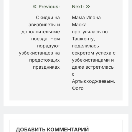
Навигация
Previous:
Next:
по
Скидки на
Мама Илона
авиабилеты и
Маска
записям
дополнительные
прогулялась по
поезда. Чем
Ташкенту,
порадуют
поделилась
узбекистанцев на
секретом успеха с
предстоящих
узбекистанцами и
праздниках
даже встретилась
с
Артыкходжаевым.
Фото
ДОБАВИТЬ КОММЕНТАРИЙ