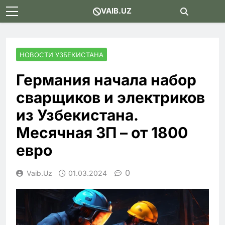
Skip
VAIB.UZ
to
content
НОВОСТИ УЗБЕКИСТАНА
Германия начала набор
сварщиков и электриков
из Узбекистана.
Месячная ЗП – от 1800
евро
0
Vaib.uz
01.03.2024