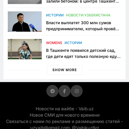
залили бетоном: в центре Ташкента
исчезло ещё одно общественное
пространство
ИСТОРИИ
НОВОСТИ УЗБЕКИСТАНА
Власти выплатят 300 млн сумов
предпринимателю, который провёл
пять лет в тюрьме по незаконному
приговору
WOMENS
ИСТОРИИ
В Ташкенте появился детский сад,
где дети едят только полезную еду.
Его открыла мама, которая устала
просить «кашу без сахара»
SHOW MORE
Новости на вайбе - Vaib.uz
Новое СМИ для нового времени
Связаться с нами по рекламе и размещению статей -
uzvaib@gmail.com,
@VaibikuzBot