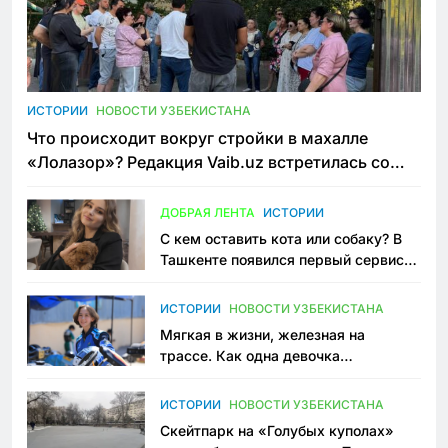
ИСТОРИИ
НОВОСТИ УЗБЕКИСТАНА
Что происходит вокруг стройки в махалле
«Лолазор»? Редакция Vaib.uz встретилась со
всеми сторонами конфликта
ДОБРАЯ ЛЕНТА
ИСТОРИИ
С кем оставить кота или собаку? В
Ташкенте появился первый сервис
зоонянь
ИСТОРИИ
НОВОСТИ УЗБЕКИСТАНА
Мягкая в жизни, железная на
трассе. Как одна девочка
переписывает автоспорт в
Узбекистане
ИСТОРИИ
НОВОСТИ УЗБЕКИСТАНА
Скейтпарк на «Голубых куполах»