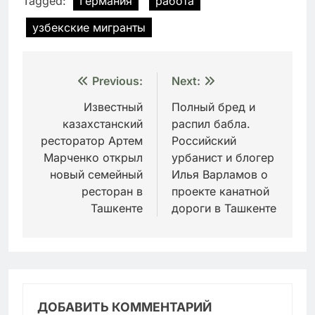
Tagged:
Германия
работа
узбекские мигранты
Навигация
Previous:
Next:
по
Известный
Полный бред и
казахстанский
распил бабла.
записям
ресторатор Артем
Российский
Марченко открыл
урбанист и блогер
новый семейный
Илья Варламов о
ресторан в
проекте канатной
Ташкенте
дороги в Ташкенте
ДОБАВИТЬ КОММЕНТАРИЙ