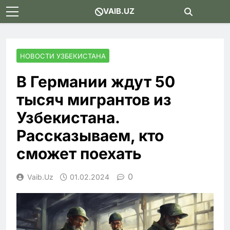
Skip
VAIB.UZ
to
content
НОВОСТИ УЗБЕКИСТАНА
В Германии ждут 50
тысяч мигрантов из
Узбекистана.
Рассказываем, кто
сможет поехать
0
Vaib.uz
01.02.2024