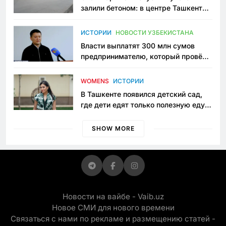
залили бетоном: в центре Ташкента
исчезло ещё одно общественное
пространство
ИСТОРИИ
НОВОСТИ УЗБЕКИСТАНА
Власти выплатят 300 млн сумов
предпринимателю, который провёл
пять лет в тюрьме по незаконному
приговору
WOMENS
ИСТОРИИ
В Ташкенте появился детский сад,
где дети едят только полезную еду.
Его открыла мама, которая устала
просить «кашу без сахара»
SHOW MORE
Новости на вайбе - Vaib.uz
Новое СМИ для нового времени
Связаться с нами по рекламе и размещению статей -