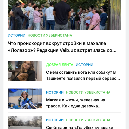
ИСТОРИИ
НОВОСТИ УЗБЕКИСТАНА
Что происходит вокруг стройки в махалле
«Лолазор»? Редакция Vaib.uz встретилась со
всеми сторонами конфликта
ДОБРАЯ ЛЕНТА
ИСТОРИИ
С кем оставить кота или собаку? В
Ташкенте появился первый сервис
зоонянь
ИСТОРИИ
НОВОСТИ УЗБЕКИСТАНА
Мягкая в жизни, железная на
трассе. Как одна девочка
переписывает автоспорт в
Узбекистане
ИСТОРИИ
НОВОСТИ УЗБЕКИСТАНА
Скейтпарк на «Голубых куполах»