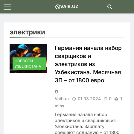
Skip
VAIB.UZ
to
content
электрики
Германия начала набор
сварщиков и
НОВОСТИ
электриков из
УЗБЕКИСТАНА
Узбекистана. Месячная
ЗП – от 1800 евро
Vaib.uz
01.03.2024
0
1
mins
Германия начала набор
электриков и сварщиков из
Узбекистана. Зарплату
обещают солидную – от 1800