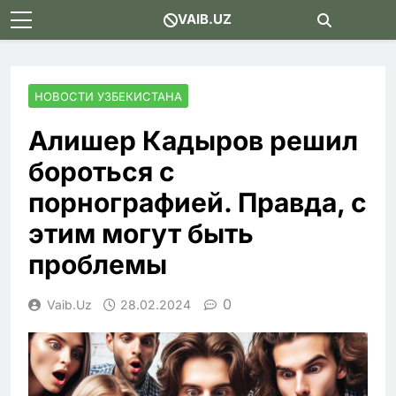
Skip
VAIB.UZ
to
content
НОВОСТИ УЗБЕКИСТАНА
Алишер Кадыров решил
бороться с
порнографией. Правда, с
этим могут быть
проблемы
0
Vaib.uz
28.02.2024