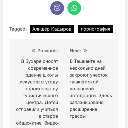
Tagged:
Алишер Кадыров
порнография
Навигация
Previous:
Next:
по
В Бухаре сносят
В Ташкенте на
современное
несколько дней
записям
здание школы
закроют участок
искусств в угоду
ташкентской
строительству
кольцевой
туристического
автодороги. Здесь
центра. Детей
запланировано
отправили учиться
расширение
в старое
трассы
общежитие. Видео