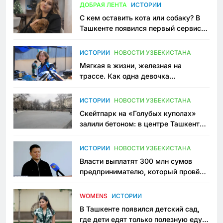
ДОБРАЯ ЛЕНТА
ИСТОРИИ
С кем оставить кота или собаку? В
Ташкенте появился первый сервис
зоонянь
ИСТОРИИ
НОВОСТИ УЗБЕКИСТАНА
Мягкая в жизни, железная на
трассе. Как одна девочка
переписывает автоспорт в
Узбекистане
ИСТОРИИ
НОВОСТИ УЗБЕКИСТАНА
Скейтпарк на «Голубых куполах»
залили бетоном: в центре Ташкента
исчезло ещё одно общественное
пространство
ИСТОРИИ
НОВОСТИ УЗБЕКИСТАНА
Власти выплатят 300 млн сумов
предпринимателю, который провёл
пять лет в тюрьме по незаконному
приговору
WOMENS
ИСТОРИИ
В Ташкенте появился детский сад,
где дети едят только полезную еду.