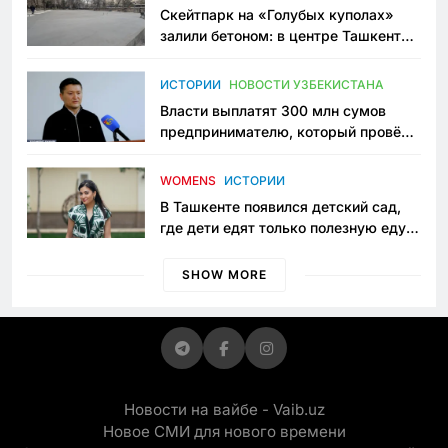
Скейтпарк на «Голубых куполах»
залили бетоном: в центре Ташкента
исчезло ещё одно общественное
пространство
ИСТОРИИ
НОВОСТИ УЗБЕКИСТАНА
Власти выплатят 300 млн сумов
предпринимателю, который провёл
пять лет в тюрьме по незаконному
приговору
WOMENS
ИСТОРИИ
В Ташкенте появился детский сад,
где дети едят только полезную еду.
Его открыла мама, которая устала
просить «кашу без сахара»
SHOW MORE
Новости на вайбе - Vaib.uz
Новое СМИ для нового времени