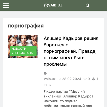
Skip
VAIB.UZ
to
content
порнография
Алишер Кадыров решил
бороться с
НОВОСТИ
порнографией. Правда,
УЗБЕКИСТАНА
с этим могут быть
проблемы
Vaib.uz
28.02.2024
0
1
mins
Лидер партии “Миллий
тикланиш” Алишер Кадыров
наконец-то поднял
действительно важный для