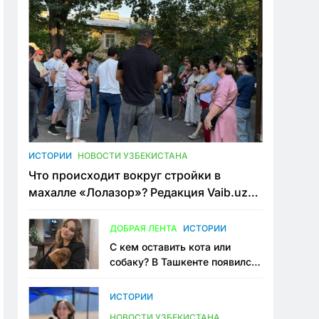
ИСТОРИИ
НОВОСТИ УЗБЕКИСТАНА
Что происходит вокруг стройки в
махалле «Лолазор»? Редакция Vaib.uz
встретилась со всеми сторонами
конфликта
ДОБРАЯ ЛЕНТА
ИСТОРИИ
С кем оставить кота или
собаку? В Ташкенте появился
первый сервис зоонянь
ИСТОРИИ
НОВОСТИ УЗБЕКИСТАНА