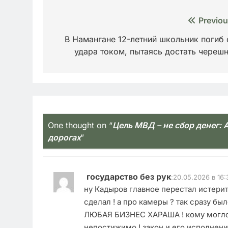
Навигация
Previou
по
В Намангане 12-летний школьник погиб 
удара током, пытаясь достать череш
записям
One thought on “
Цель МВД – не сбор денег:
дорогах
”
государство без рук
:
20.05.2026 в 16:
ну Кадыров главное перестал истерит
сделал ! а про камеры ? так сразу бы
ЛЮБАЯ БИЗНЕС ХАРАША ! кому могло п
непостижимо ! закон и его исполнени