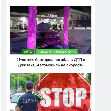
о резком ужесточении наказаний для
нарушителей ПДД
АВТО
НОВОСТИ УЗБЕКИСТАНА
21-летняя блогерша погибла в ДТП в
Джизаке. Автомобиль на скорости
врезался в дерево