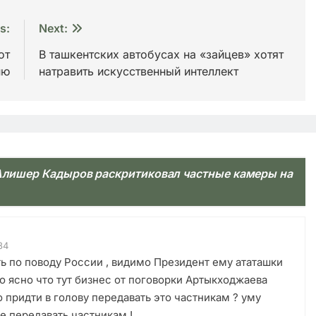
s:
Next:
от
В ташкентских автобусах на «зайцев» хотят
ню
натравить искусственный интеллект
 Алишер Кадыров раскритиковал частные камеры на
34
ь по поводу России , видимо Президент ему ататашки
ло ясно что тут бизнес от поговорки Артыкходжаева
ридти в голову передавать это частникам ? уму
е передавать частникам !