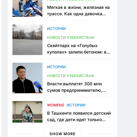
Мягкая в жизни, железная на
трассе. Как одна девочка
переписывает автоспорт в
Узбекистане
ИСТОРИИ
НОВОСТИ УЗБЕКИСТАНА
Скейтпарк на «Голубых
куполах» залили бетоном: в
центре Ташкента исчезло ещё
одно общественное
ИСТОРИИ
пространство
НОВОСТИ УЗБЕКИСТАНА
Власти выплатят 300 млн
сумов предпринимателю,
который провёл пять лет в
тюрьме по незаконному
WOMENS
ИСТОРИИ
приговору
В Ташкенте появился детский
сад, где дети едят только
полезную еду. Его открыла
мама, которая устала просить
SHOW MORE