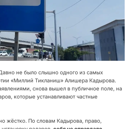
авно не было слышно одного из самых
ртии «Миллий Тикланиш» Алишера Кадырова.
аявлениями, снова вышел в публичное поле, на
аров, которые устанавливают частные
но жёстко. По словам Кадырова, право,
 установку радаров,
себя не оправдало
,