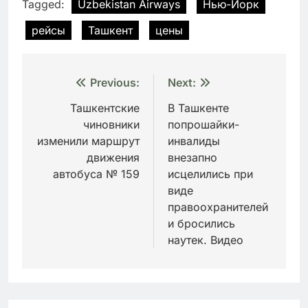
Tagged:
Uzbekistan Airways
Нью-Йорк
рейсы
Ташкент
цены
Навигация
Previous:
Next:
по
Ташкентские
В Ташкенте
чиновники
попрошайки-
записям
изменили маршрут
инвалиды
движения
внезапно
автобуса № 159
исцелились при
виде
правоохранителей
и бросились
наутек. Видео