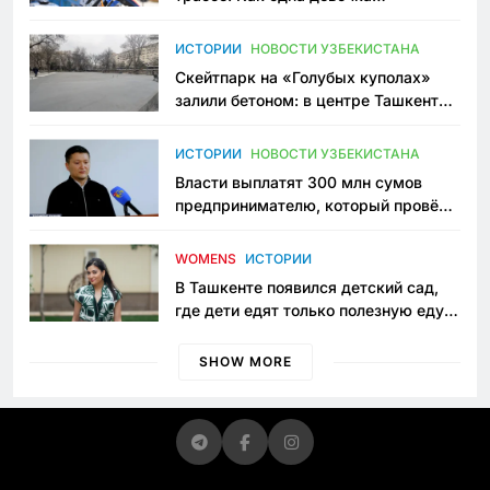
переписывает автоспорт в
Узбекистане
ИСТОРИИ
НОВОСТИ УЗБЕКИСТАНА
Скейтпарк на «Голубых куполах»
залили бетоном: в центре Ташкента
исчезло ещё одно общественное
пространство
ИСТОРИИ
НОВОСТИ УЗБЕКИСТАНА
Власти выплатят 300 млн сумов
предпринимателю, который провёл
пять лет в тюрьме по незаконному
приговору
WOMENS
ИСТОРИИ
В Ташкенте появился детский сад,
где дети едят только полезную еду.
Его открыла мама, которая устала
просить «кашу без сахара»
SHOW MORE