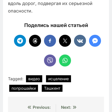
вдоль дорог, подвергая их серьезной
опасности.
Поделись нашей статьей
Tagged:
видео
исцеление
попрошайки
Ташкент
Навигация
Previous:
Next: