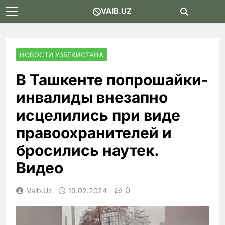
Skip
VAIB.UZ
to
content
НОВОСТИ УЗБЕКИСТАНА
В Ташкенте попрошайки-
инвалиды внезапно
исцелились при виде
правоохранителей и
бросились наутек.
Видео
0
Vaib.uz
19.02.2024