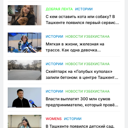
всеми сторонами конфликта
ДОБРАЯ ЛЕНТА
ИСТОРИИ
С кем оставить кота или собаку? В
Ташкенте появился первый сервис
зоонянь
ИСТОРИИ
НОВОСТИ УЗБЕКИСТАНА
Мягкая в жизни, железная на
трассе. Как одна девочка
переписывает автоспорт в
Узбекистане
ИСТОРИИ
НОВОСТИ УЗБЕКИСТАНА
Скейтпарк на «Голубых куполах»
залили бетоном: в центре Ташкента
исчезло ещё одно общественное
пространство
ИСТОРИИ
НОВОСТИ УЗБЕКИСТАНА
Власти выплатят 300 млн сумов
предпринимателю, который провёл
пять лет в тюрьме по незаконному
приговору
WOMENS
ИСТОРИИ
В Ташкенте появился детский сад,