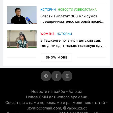
исчезло ещё одно общественное
пространство
ИСТОРИИ
НОВОСТИ УЗБЕКИСТАНА
Власти выплатят 300 млн сумов
предпринимателю, который провёл
пять лет в тюрьме по незаконному
приговору
WOMENS
ИСТОРИИ
В Ташкенте появился детский сад,
где дети едят только полезную еду.
Его открыла мама, которая устала
просить «кашу без сахара»
SHOW MORE
Новости на вайбе - Vaib.uz
Новое СМИ для нового времени
Связаться с нами по рекламе и размещению статей -
uzvaib@gmail.com,
@VaibikuzBot