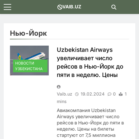
Skip
VAIB.UZ
to
content
Нью-Йорк
Uzbekistan Airways
увеличивает число
НОВОСТИ
рейсов в Нью-Йорк до
УЗБЕКИСТАНА
пяти в неделю. Цены
Vaib.uz
19.02.2024
0
1
mins
Авиакомпания Uzbekistan
Airways увеличивает число
рейсов в Нью-Йорк до пяти в
неделю. Цены на билеты
стартуют от 7,5 миллиона