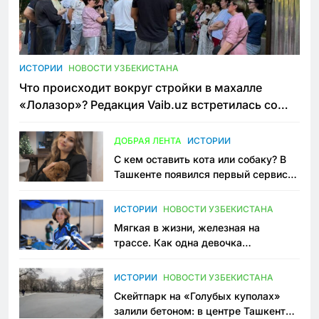
ИСТОРИИ
НОВОСТИ УЗБЕКИСТАНА
Что происходит вокруг стройки в махалле
«Лолазор»? Редакция Vaib.uz встретилась со
всеми сторонами конфликта
ДОБРАЯ ЛЕНТА
ИСТОРИИ
С кем оставить кота или собаку? В
Ташкенте появился первый сервис
зоонянь
ИСТОРИИ
НОВОСТИ УЗБЕКИСТАНА
Мягкая в жизни, железная на
трассе. Как одна девочка
переписывает автоспорт в
Узбекистане
ИСТОРИИ
НОВОСТИ УЗБЕКИСТАНА
Скейтпарк на «Голубых куполах»
залили бетоном: в центре Ташкента