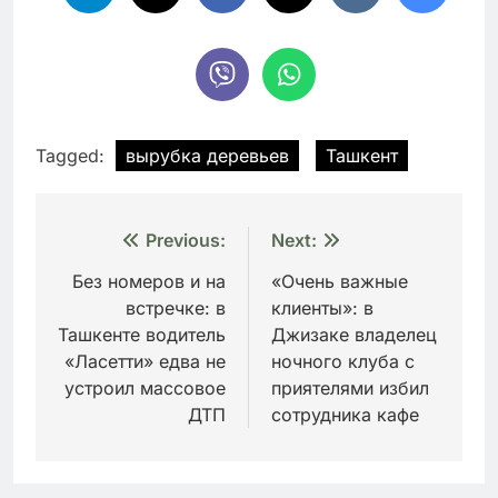
Tagged:
вырубка деревьев
Ташкент
Навигация
Previous:
Next:
по
Без номеров и на
«Очень важные
встречке: в
клиенты»: в
записям
Ташкенте водитель
Джизаке владелец
«Ласетти» едва не
ночного клуба с
устроил массовое
приятелями избил
ДТП
сотрудника кафе