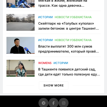
Мягкая в жизни, железная на
трассе. Как одна девочка
переписывает автоспорт в
Узбекистане
ИСТОРИИ
НОВОСТИ УЗБЕКИСТАНА
Скейтпарк на «Голубых куполах»
залили бетоном: в центре Ташкента
исчезло ещё одно общественное
пространство
ИСТОРИИ
НОВОСТИ УЗБЕКИСТАНА
Власти выплатят 300 млн сумов
предпринимателю, который провёл
пять лет в тюрьме по незаконному
приговору
WOMENS
ИСТОРИИ
В Ташкенте появился детский сад,
где дети едят только полезную еду.
Его открыла мама, которая устала
просить «кашу без сахара»
SHOW MORE