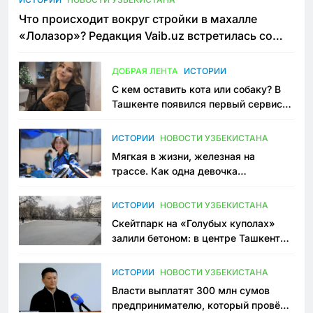
Что происходит вокруг стройки в махалле
«Лолазор»? Редакция Vaib.uz встретилась со
всеми сторонами конфликта
ДОБРАЯ ЛЕНТА
ИСТОРИИ
С кем оставить кота или собаку? В
Ташкенте появился первый сервис
зоонянь
ИСТОРИИ
НОВОСТИ УЗБЕКИСТАНА
Мягкая в жизни, железная на
трассе. Как одна девочка
переписывает автоспорт в
Узбекистане
ИСТОРИИ
НОВОСТИ УЗБЕКИСТАНА
Скейтпарк на «Голубых куполах»
залили бетоном: в центре Ташкента
исчезло ещё одно общественное
пространство
ИСТОРИИ
НОВОСТИ УЗБЕКИСТАНА
Власти выплатят 300 млн сумов
предпринимателю, который провёл