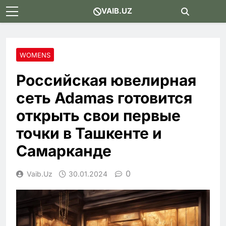
Skip
VAIB.UZ
to
content
WOMENS
Российская ювелирная
сеть Adamas готовится
открыть свои первые
точки в Ташкенте и
Самарканде
0
Vaib.uz
30.01.2024