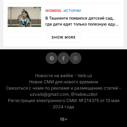
пять лет в тюрьме по незаконному
приговору
WOMENS
ИСТОРИИ
В Ташкенте появился детский сад,
где дети едят только полезную еду.
Его открыла мама, которая устала
просить «кашу без сахара»
SHOW MORE
Новости на вайбе - Vaib.uz
Новое СМИ для нового времени
Связаться с нами по рекламе и размещению статей -
uzvaib@gmail.com,
@VaibikuzBot
Регистрация электронного СМИ: №274375 от 13 мая
2024 года
18+