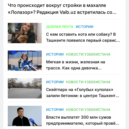
Что происходит вокруг стройки в махалле
«Лолазор»? Редакция Vaib.uz встретилась со
всеми сторонами конфликта
ДОБРАЯ ЛЕНТА
ИСТОРИИ
С кем оставить кота или собаку? В
Ташкенте появился первый сервис
зоонянь
ИСТОРИИ
НОВОСТИ УЗБЕКИСТАНА
Мягкая в жизни, железная на
трассе. Как одна девочка
переписывает автоспорт в
Узбекистане
ИСТОРИИ
НОВОСТИ УЗБЕКИСТАНА
Скейтпарк на «Голубых куполах»
залили бетоном: в центре Ташкента
исчезло ещё одно общественное
пространство
ИСТОРИИ
НОВОСТИ УЗБЕКИСТАНА
Власти выплатят 300 млн сумов
предпринимателю, который провёл