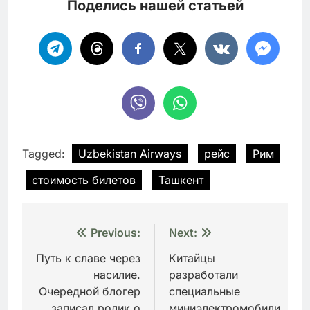
Поделись нашей статьей
Tagged:
Uzbekistan Airways
рейс
Рим
стоимость билетов
Ташкент
Навигация
Previous:
Next:
по
Путь к славе через
Китайцы
насилие.
разработали
записям
Очередной блогер
специальные
записал ролик о
миниэлектромобили