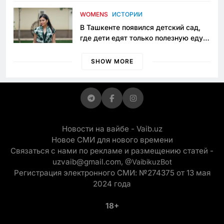
пять лет в тюрьме по незаконному
приговору
WOMENS
ИСТОРИИ
В Ташкенте появился детский сад,
где дети едят только полезную еду.
Его открыла мама, которая устала
просить «кашу без сахара»
SHOW MORE
Новости на вайбе - Vaib.uz
Новое СМИ для нового времени
Связаться с нами по рекламе и размещению статей -
uzvaib@gmail.com,
@VaibikuzBot
Регистрация электронного СМИ: №274375 от 13 мая
2024 года
18+