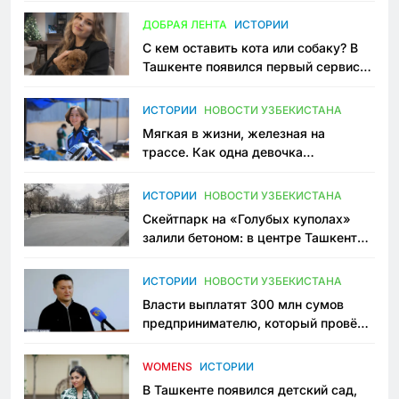
всеми сторонами конфликта
ДОБРАЯ ЛЕНТА
ИСТОРИИ
С кем оставить кота или собаку? В
Ташкенте появился первый сервис
зоонянь
ИСТОРИИ
НОВОСТИ УЗБЕКИСТАНА
Мягкая в жизни, железная на
трассе. Как одна девочка
переписывает автоспорт в
Узбекистане
ИСТОРИИ
НОВОСТИ УЗБЕКИСТАНА
Скейтпарк на «Голубых куполах»
залили бетоном: в центре Ташкента
исчезло ещё одно общественное
пространство
ИСТОРИИ
НОВОСТИ УЗБЕКИСТАНА
Власти выплатят 300 млн сумов
предпринимателю, который провёл
пять лет в тюрьме по незаконному
приговору
WOMENS
ИСТОРИИ
В Ташкенте появился детский сад,