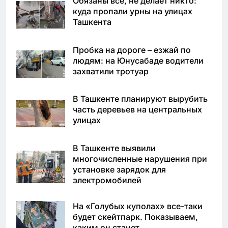
Обязаны все, не делает никто:
куда пропали урны на улицах
Ташкента
Пробка на дороге – езжай по
людям: на Юнусабаде водители
захватили тротуар
В Ташкенте планируют вырубить
часть деревьев на центральных
улицах
В Ташкенте выявили
многочисленные нарушения при
установке зарядок для
электромобилей
На «Голубых куполах» все-таки
будет скейтпарк. Показываем,
каким он станет