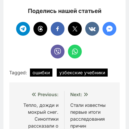
Поделись нашей статьей
Tagged:
ошибки
узбекские учебники
Навигация
Previous:
Next:
по
Тепло, дожди и
Стали известны
мокрый снег.
первые итоги
записям
Синоптики
расследования
рассказали о
причин