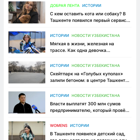
ДОБРАЯ ЛЕНТА
ИСТОРИИ
С кем оставить кота или собаку? В
Ташкенте появился первый сервис
зоонянь
ИСТОРИИ
НОВОСТИ УЗБЕКИСТАНА
Мягкая в жизни, железная на
трассе. Как одна девочка
переписывает автоспорт в
Узбекистане
ИСТОРИИ
НОВОСТИ УЗБЕКИСТАНА
Скейтпарк на «Голубых куполах»
залили бетоном: в центре Ташкента
исчезло ещё одно общественное
пространство
ИСТОРИИ
НОВОСТИ УЗБЕКИСТАНА
Власти выплатят 300 млн сумов
предпринимателю, который провёл
пять лет в тюрьме по незаконному
приговору
WOMENS
ИСТОРИИ
В Ташкенте появился детский сад,