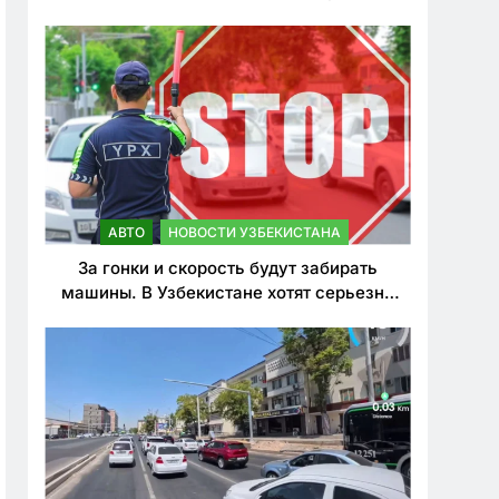
врезался в дерево
АВТО
НОВОСТИ УЗБЕКИСТАНА
За гонки и скорость будут забирать
машины. В Узбекистане хотят серьезно
ужесточить наказания для лихачей