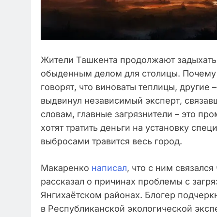
Жители Ташкента продолжают задыхаться
обыденным делом для столицы. Почему 
говорят, что виноваты теплицы, другие
выдвинул независимый эксперт, связав
словам, главные загрязнители – это пр
хотят тратить деньги на установку спе
выбросами травится весь город.
Макаренко
написал
, что с ним связалс
рассказал о причинах проблемы с загр
Янгихаётском районах. Блогер подчеркну
в Республиканской экологической эксп