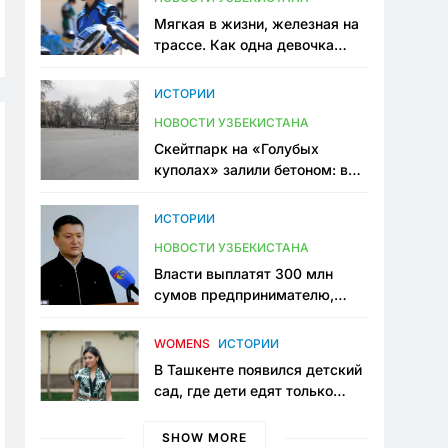
Мягкая в жизни, железная на
трассе. Как одна девочка
переписывает автоспорт в
Узбекистане
ИСТОРИИ
НОВОСТИ УЗБЕКИСТАНА
Скейтпарк на «Голубых
куполах» залили бетоном: в
центре Ташкента исчезло ещё
одно общественное
ИСТОРИИ
пространство
НОВОСТИ УЗБЕКИСТАНА
Власти выплатят 300 млн
сумов предпринимателю,
который провёл пять лет в
тюрьме по незаконному
WOMENS
ИСТОРИИ
приговору
В Ташкенте появился детский
сад, где дети едят только
полезную еду. Его открыла
мама, которая устала просить
SHOW MORE