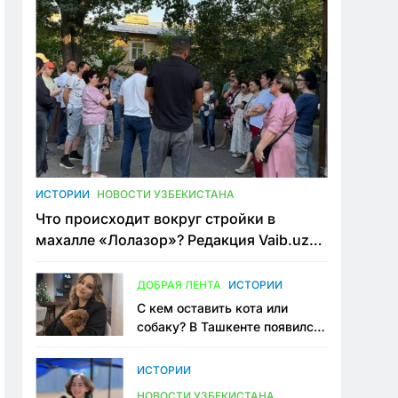
ИСТОРИИ
НОВОСТИ УЗБЕКИСТАНА
Что происходит вокруг стройки в
махалле «Лолазор»? Редакция Vaib.uz
встретилась со всеми сторонами
конфликта
ДОБРАЯ ЛЕНТА
ИСТОРИИ
С кем оставить кота или
собаку? В Ташкенте появился
первый сервис зоонянь
ИСТОРИИ
НОВОСТИ УЗБЕКИСТАНА