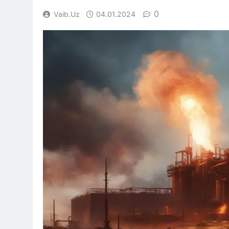
0
Vaib.uz
04.01.2024