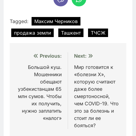
Tagged:
Максим Черников
продажа земли
Ташкент
ТЧСЖ
Навигация
Previous:
Next:
по
Большой куш.
Мир готовится к
Мошенники
«болезни Х»,
записям
обещают
которую считают
узбекистанцам 65
даже более
млн сумов. Чтобы
смертоносной,
их получить,
чем COVID-19. Что
нужно заплатить
это за болезнь и
«налог»
стоит ли ее
бояться?